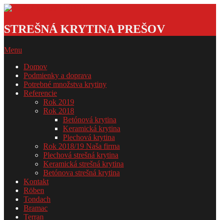
Skip
to
Strešná
content
krytina
STREŠNÁ KRYTINA PREŠOV
GSDOM
Primary
Menu
Navigation
Domov
Menu
Podmienky a doprava
Potrebné množstva krytiny
Referencie
Rok 2019
Rok 2018
Betónová krytina
Keramická krytina
Plechová krytina
Rok 2018/19 Naša firma
Plechová strešná krytina
Keramická strešná krytina
Betónova strešná krytina
Kontakt
Röben
Tondach
Bramac
Terran