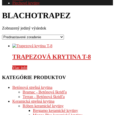
Plechové krytiny
BLACHOTRAPEZ
Zobrazený jediný výsledok
TRAPEZOVÁ KRYTINA T-8
Viac info
KATEGÓRIE PRODUKTOV
Betónová strešná krytina
Bramac - Betónová škridľa
Terran - Betónová škridľa
Keramická strešná krytina
Röben keramické krytiny
Bergamo keramické krytiny