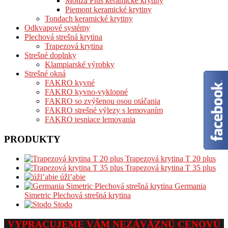
Monza Plus keramické krytiny
Piemont keramické krytiny
Tondach keramické krytiny
Odkvapové systémy
Plechová strešná krytina
Trapezová krytina
Strešné doplnky
Klampiarské výrobky
Strešné okná
FAKRO kyvné
FAKRO kyvno-vyklopné
FAKRO so zvýšenou osou otáčania
FAKRO strešné výlezy s lemovaním
FAKRO tesniace lemovania
PRODUKTY
Trapezová krytina T 20 plus
Trapezová krytina T 35 plus
úžl’abie
Germania
Simetric Plechová strešná krytina
Stodo
VYPRACUJEME VÁM NEZÁVÄZNÚ CENOVÚ