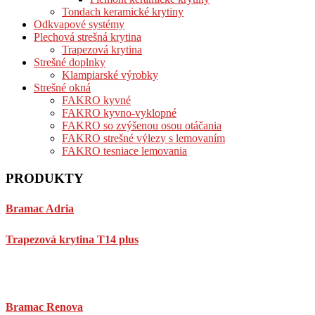
Tondach keramické krytiny
Odkvapové systémy
Plechová strešná krytina
Trapezová krytina
Strešné doplnky
Klampiarské výrobky
Strešné okná
FAKRO kyvné
FAKRO kyvno-vyklopné
FAKRO so zvýšenou osou otáčania
FAKRO strešné výlezy s lemovaním
FAKRO tesniace lemovania
PRODUKTY
Bramac Adria
Trapezová krytina T14 plus
Bramac Renova