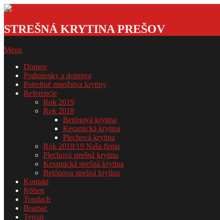
Skip
to
Strešná
content
krytina
STREŠNÁ KRYTINA PREŠOV
GSDOM
Primary
Menu
Navigation
Domov
Menu
Podmienky a doprava
Potrebné množstva krytiny
Referencie
Rok 2019
Rok 2018
Betónová krytina
Keramická krytina
Plechová krytina
Rok 2018/19 Naša firma
Plechová strešná krytina
Keramická strešná krytina
Betónova strešná krytina
Kontakt
Röben
Tondach
Bramac
Terran