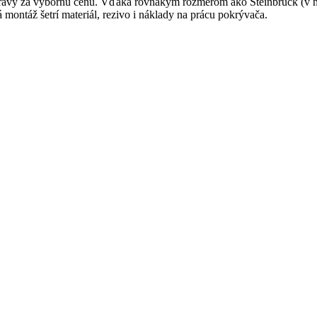
ravy za výbornú cenu. Vďaka rovnakým rozmerom ako Steinbrück (v min
á montáž šetrí materiál, rezivo i náklady na prácu pokrývača.