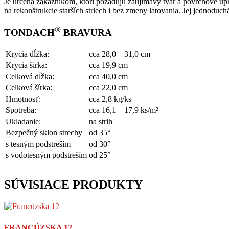
Je určená zákazníkom, ktorí požadujú zaujímavý tvar a povrchové úp
na rekonštrukcie starších striech i bez zmeny latovania. Jej jednoduch
®
TONDACH
BRAVURA
Krycia dĺžka:
cca 28,0 – 31,0 cm
Krycia šírka:
cca 19,9 cm
Celková dĺžka:
cca 40,0 cm
Celková šírka:
cca 22,0 cm
Hmotnosť:
cca 2,8 kg/ks
Spotreba:
cca 16,1 – 17,9 ks/m²
Ukladanie:
na strih
Bezpečný sklon strechy
od 35°
s tesným podstreším
od 30°
s vodotesným podstreším
od 25°
SÚVISIACE PRODUKTY
FRANCÚZSKA 12