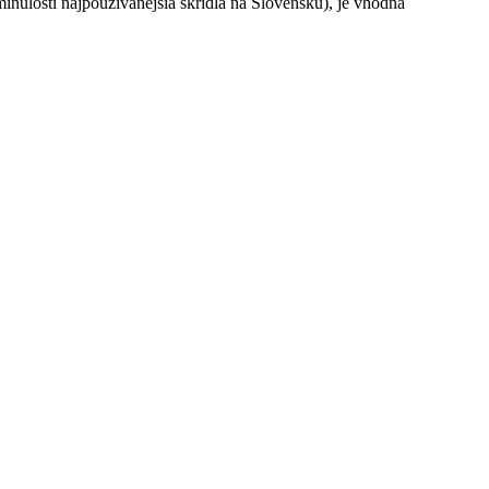
ulosti najpoužívanejšia škridla na Slovensku), je vhodná