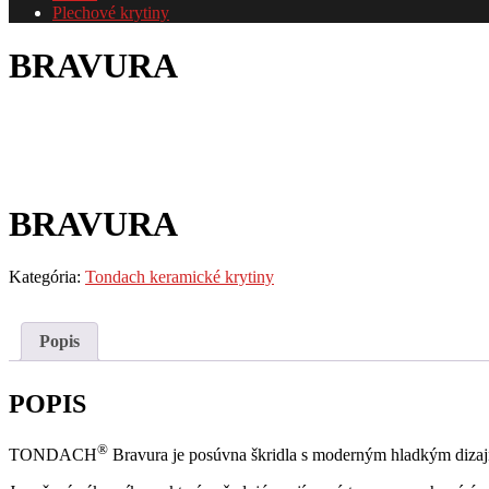
Plechové krytiny
BRAVURA
BRAVURA
Kategória:
Tondach keramické krytiny
Popis
POPIS
®
TONDACH
Bravura je posúvna škridla s moderným hladkým diza