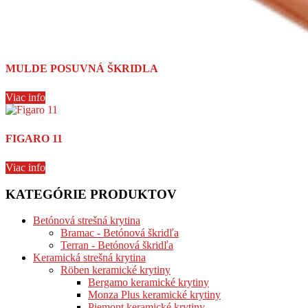
MULDE POSUVNÁ ŠKRIDLA
Viac info
FIGARO 11
Viac info
KATEGÓRIE PRODUKTOV
Betónová strešná krytina
Bramac - Betónová škridľa
Terran - Betónová škridľa
Keramická strešná krytina
Röben keramické krytiny
Bergamo keramické krytiny
Monza Plus keramické krytiny
Piemont keramické krytiny