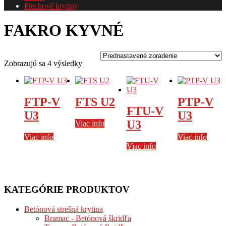
Plechové krytiny
FAKRO KYVNÉ
Zobrazujú sa 4 výsledky
FTP-V
FTS U2
PTP-V
FTU-V
U3
U3
U3
Viac info
Viac info
Viac info
Viac info
KATEGÓRIE PRODUKTOV
Betónová strešná krytina
Bramac - Betónová škridľa