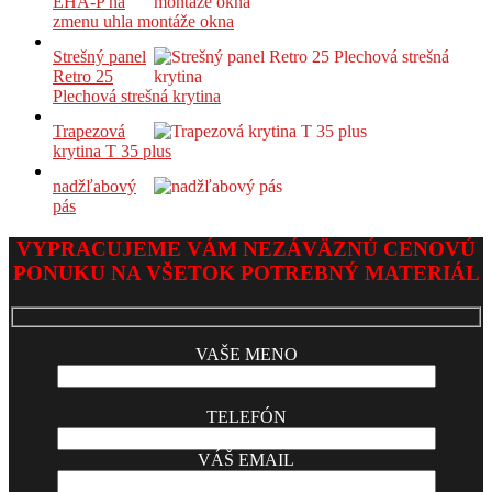
EHA-P na
zmenu uhla montáže okna
Strešný panel
Retro 25
Plechová strešná krytina
Trapezová
krytina T 35 plus
nadžľabový
pás
VYPRACUJEME VÁM NEZÁVÄZNÚ CENOVÚ
PONUKU NA VŠETOK POTREBNÝ MATERIÁL
VAŠE MENO
TELEFÓN
VÁŠ EMAIL