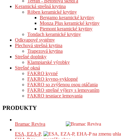
Terran - Betónová škridľa
Keramická strešná krytina
Röben keramické krytiny
Bergamo keramické krytiny
Monza Plus keramické krytiny
Piemont keramické krytiny
Tondach keramické krytiny
Odkvapové systémy
Plechová strešná krytina
Trapezová krytina
Strešné doplnky
Klampiarské výrobky
Strešné okná
FAKRO kyvné
FAKRO kyvno-vyklopné
FAKRO so zvýšenou osou otáčania
FAKRO strešné výlezy s lemovaním
FAKRO tesniace lemovania
PRODUKTY
Bramac Reviva
ESA, EZA-P,