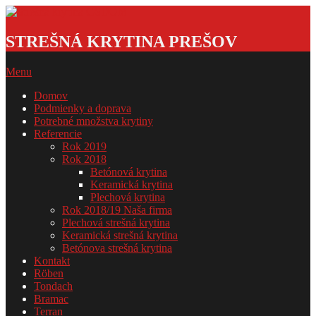
Skip
to
Strešná
content
krytina
STREŠNÁ KRYTINA PREŠOV
GSDOM
Primary
Menu
Navigation
Domov
Menu
Podmienky a doprava
Potrebné množstva krytiny
Referencie
Rok 2019
Rok 2018
Betónová krytina
Keramická krytina
Plechová krytina
Rok 2018/19 Naša firma
Plechová strešná krytina
Keramická strešná krytina
Betónova strešná krytina
Kontakt
Röben
Tondach
Bramac
Terran