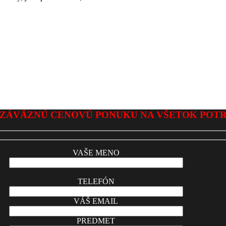
ZÁVÄZNÚ CENOVÚ PONUKU NA VŠETOK POT
VAŠE MENO
TELEFÓN
VÁŠ EMAIL
PREDMET