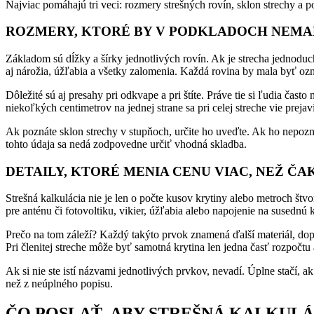
Najviac pomáhajú tri veci: rozmery strešných rovín, sklon strechy a p
ROZMERY, KTORÉ BY V PODKLADOCH NEMA
Základom sú dĺžky a šírky jednotlivých rovín. Ak je strecha jednoduch
aj nárožia, úžľabia a všetky zalomenia. Každá rovina by mala byť ozn
Dôležité sú aj presahy pri odkvape a pri štíte. Práve tie si ľudia čast
niekoľkých centimetrov na jednej strane sa pri celej streche vie prejav
Ak poznáte sklon strechy v stupňoch, určite ho uveďte. Ak ho nepozn
tohto údaja sa nedá zodpovedne určiť vhodná skladba.
DETAILY, KTORÉ MENIA CENU VIAC, NEŽ ČA
Strešná kalkulácia nie je len o počte kusov krytiny alebo metroch št
pre anténu či fotovoltiku, vikier, úžľabia alebo napojenie na susednú 
Prečo na tom záleží? Každý takýto prvok znamená ďalší materiál, dopl
Pri členitej streche môže byť samotná krytina len jedna časť rozpočtu 
Ak si nie ste istí názvami jednotlivých prvkov, nevadí. Úplne stačí, ak
než z neúplného popisu.
ČO POSLAŤ, ABY STREŠNÁ KALKUL