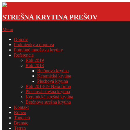
Skip
to
Strešná
content
krytina
STREŠNÁ KRYTINA PREŠOV
GSDOM
Primary
Menu
Navigation
Domov
Menu
Podmienky a doprava
Potrebné množstva krytiny
Referencie
Rok 2019
Rok 2018
Betónová krytina
Keramická krytina
Plechová krytina
Rok 2018/19 Naša firma
Plechová strešná krytina
Keramická strešná krytina
Betónova strešná krytina
Kontakt
Röben
Tondach
Bramac
Terran