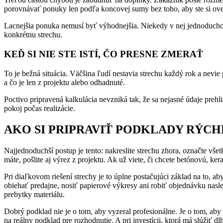
porovnávať ponuky len podľa koncovej sumy bez toho, aby ste si over
Lacnejšia ponuka nemusí byť výhodnejšia. Niekedy v nej jednoducho c
konkrétnu strechu.
KEĎ SI NIE STE ISTÍ, ČO PRESNE ZMERAŤ
To je bežná situácia. Väčšina ľudí nestavia strechu každý rok a nevie p
a čo je len z projektu alebo odhadnuté.
Poctivo pripravená kalkulácia nevzniká tak, že sa nejasné údaje prehl
pokoj počas realizácie.
AKO SI PRIPRAVIŤ PODKLADY RÝCH
Najjednoduchší postup je tento: nakreslite strechu zhora, označte všet
máte, pošlite aj výrez z projektu. Ak už viete, či chcete betónovú, ke
Pri diaľkovom riešení strechy je to úplne postačujúci základ na to, a
obiehať predajne, nosiť papierové výkresy ani robiť objednávku nasl
prebytky materiálu.
Dobrý podklad nie je o tom, aby vyzeral profesionálne. Je o tom, aby b
na reálny podklad pre rozhodnutie. A pri investícii, ktorá má slúžiť dlh