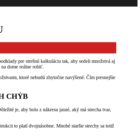
U
podklady pre strešnú kalkuláciu tak, aby sedeli množstvá aj
e na dome reálne robiť.
nožstvami, ktoré nebudú zbytočne navýšené. Čím presnejšie
H CHÝB
žité je, aby bolo z nákresu jasné, aký má strecha tvar,
rukcii to platí dvojnásobne. Mnohé staršie strechy sa totiž