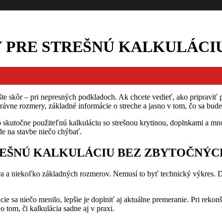
 PRE STREŠNÚ KALKULÁCI
ešte skôr – pri nepresných podkladoch. Ak chcete vedieť, ako pripraviť 
právne rozmery, základné informácie o streche a jasno v tom, čo sa bud
ebo skutočne použiteľnú kalkuláciu so strešnou krytinou, doplnkami a m
ude na stavbe niečo chýbať.
REŠNÚ KALKULÁCIU BEZ ZBYTOČNÝC
 a niekoľko základných rozmerov. Nemusí to byť technický výkres. Dôle
ie sa niečo menilo, lepšie je doplniť aj aktuálne premeranie. Pri rekonšt
o tom, či kalkulácia sadne aj v praxi.