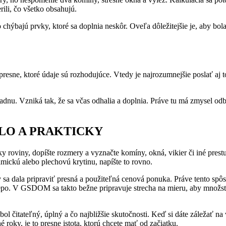
ili, čo všetko obsahujú.
hýbajú prvky, ktoré sa doplnia neskôr. Oveľa dôležitejšie je, aby bol
resne, ktoré údaje sú rozhodujúce. Vtedy je najrozumnejšie poslať aj to,
iadnu. Vzniká tak, že sa včas odhalia a doplnia. Práve tu má zmysel odb
LO A PRAKTICKY
ky roviny, dopíšte rozmery a vyznačte komíny, okná, vikier či iné prest
ramickú alebo plechovú krytinu, napíšte to rovno.
by sa dala pripraviť presná a použiteľná cenová ponuka. Práve tento spô
epo. V GSDOM sa takto bežne pripravuje strecha na mieru, aby množstvá
ol čitateľný, úplný a čo najbližšie skutočnosti. Keď si dáte záležať na 
é roky, je to presne istota, ktorú chcete mať od začiatku.