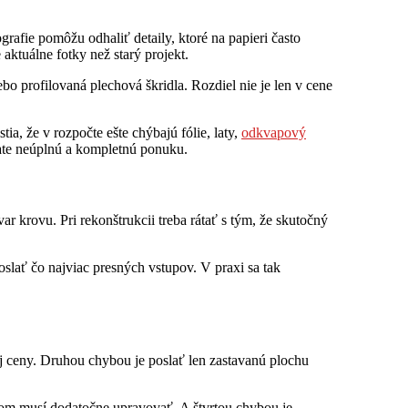
rafie pomôžu odhaliť detaily, ktoré na papieri často
 aktuálne fotky než starý projekt.
bo profilovaná plechová škridla. Rozdiel nie je len v cene
ia, že v rozpočte ešte chýbajú fólie, laty,
odkvapový
vate neúplnú a kompletnú ponuku.
ar krovu. Pri rekonštrukcii treba rátať s tým, že skutočný
oslať čo najviac presných vstupov. V praxi sa tak
ej ceny. Druhou chybou je poslať len zastavanú plochu
tom musí dodatočne upravovať. A štvrtou chybou je