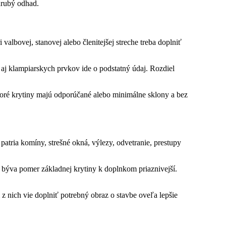
 hrubý odhad.
albovej, stanovej alebo členitejšej streche treba doplniť
nia aj klampiarskych prvkov ide o podstatný údaj. Rozdiel
toré krytiny majú odporúčané alebo minimálne sklony a bez
patria komíny, strešné okná, výlezy, odvetranie, prestupy
e býva pomer základnej krytiny k doplnkom priaznivejší.
si z nich vie doplniť potrebný obraz o stavbe oveľa lepšie