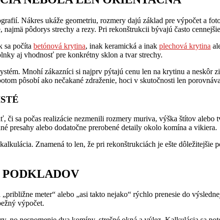
afií. Nákres ukáže geometriu, rozmery dajú základ pre výpočet a fotog
 najmä pôdorys strechy a rezy. Pri rekonštrukcii bývajú často cennejšie
k sa počíta
betónová krytina
, inak keramická a inak
plechová krytina
ale
lnky aj vhodnosť pre konkrétny sklon a tvar strechy.
ystém. Mnohí zákazníci si najprv pýtajú cenu len na krytinu a neskôr zist
 potom pôsobí ako nečakané zdraženie, hoci v skutočnosti len porovná
ISTÉ
ť, či sa počas realizácie nezmenili rozmery muriva, výška štítov alebo tv
dné presahy alebo dodatočne prerobené detaily okolo komína a vikiera.
alkulácia. Znamená to len, že pri rekonštrukciách je ešte dôležitejšie p
E PODKLADOV
 „približne meter“ alebo „asi takto nejako“ rýchlo prenesie do výsledn
bežný výpočet.
y, no nespomenie dva komíny, strešné okná a výlez. Kalkulácia sa po