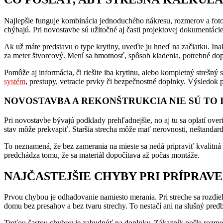
Najlepšie funguje kombinácia jednoduchého nákresu, rozmerov a fotogr
chýbajú. Pri novostavbe sú užitočné aj časti projektovej dokumentácie,
Ak už máte predstavu o type krytiny, uveďte ju hneď na začiatku. Ina
za meter štvorcový. Mení sa hmotnosť, spôsob kladenia, potrebné dop
Pomôže aj informácia, či riešite iba krytinu, alebo kompletný strešný s
systém
, prestupy, vetracie prvky či bezpečnostné doplnky. Výsledok
NOVOSTAVBA A REKONŠTRUKCIA NIE SÚ TO 
Pri novostavbe bývajú podklady prehľadnejšie, no aj tu sa oplatí overi
stav môže prekvapiť. Staršia strecha môže mať nerovnosti, neštandar
To neznamená, že bez zamerania na mieste sa nedá pripraviť kvalitná k
predchádza tomu, že sa materiál dopočítava až počas montáže.
NAJČASTEJŠIE CHYBY PRI PRÍPRAV
Prvou chybou je odhadovanie namiesto merania. Pri streche sa rozdiel
domu bez presahov a bez tvaru strechy. To nestačí ani na slušný pred
Treťou častou chybou je zabudnúť na doplnky. Zákazník pošle rozmer