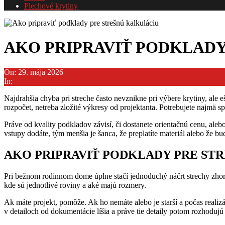
Plechové krytiny
AKO PRIPRAVIŤ PODKLADY
On:
29. mája 2026
In:
Nezaradené
Najdrahšia chyba pri streche často nevznikne pri výbere krytiny, ale 
rozpočet, netreba zložité výkresy od projektanta. Potrebujete najmä s
Práve od kvality podkladov závisí, či dostanete orientačnú cenu, al
vstupy dodáte, tým menšia je šanca, že preplatíte materiál alebo že b
AKO PRIPRAVIŤ PODKLADY PRE ST
Pri bežnom rodinnom dome úplne stačí jednoduchý náčrt strechy zhora
kde sú jednotlivé roviny a aké majú rozmery.
Ak máte projekt, pomôže. Ak ho nemáte alebo je starší a počas realizác
v detailoch od dokumentácie líšia a práve tie detaily potom rozhodujú 