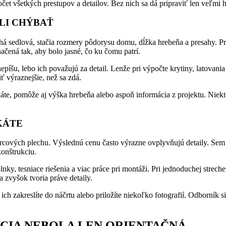
očet všetkých prestupov a detailov. Bez nich sa dá pripraviť len veľmi
LI CHÝBAŤ
á sedlová, stačia rozmery pôdorysu domu, dĺžka hrebeňa a presahy. Pri v
ačená tak, aby bolo jasné, čo ku čomu patrí.
o nepíšu, lebo ich považujú za detail. Lenže pri výpočte krytiny, latova
iť výraznejšie, než sa zdá.
áte, pomôže aj výška hrebeňa alebo aspoň informácia z projektu. Niek
KÁTE
vorcových plechu. Výslednú cenu často výrazne ovplyvňujú detaily. Sem 
konštrukciu.
nky, tesniace riešenia a viac práce pri montáži. Pri jednoduchej strech
a zvyšok tvoria práve detaily.
 ich zakreslíte do náčrtu alebo priložíte niekoľko fotografií. Odborník 
ÁCIA NEBOLA LEN ORIENTAČNÁ