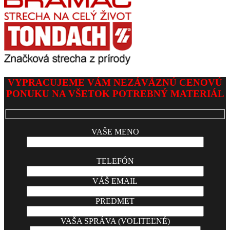
VYPRACUJEME VÁM NEZÁVÄZNÚ CENOVÚ
PONUKU NA VŠETOK POTREBNÝ MATERIÁL
VAŠE MENO
TELEFÓN
VÁŠ EMAIL
PREDMET
VAŠA SPRÁVA (VOLITEĽNÉ)