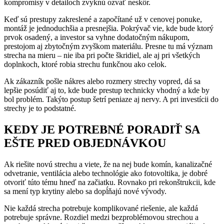
kompromisy v detailoch zvyknú ozvať neskôr.
Keď sú prestupy zakreslené a započítané už v cenovej ponuke,
montáž je jednoduchšia a presnejšia. Pokrývač vie, kde bude ktorý
prvok osadený, a investor sa vyhne dodatočným nákupom,
prestojom aj zbytočným zvyškom materiálu. Presne tu má význam
strecha na mieru – nie iba pri počte škridiel, ale aj pri všetkých
doplnkoch, ktoré robia strechu funkčnou ako celok.
Ak zákazník pošle nákres alebo rozmery strechy vopred, dá sa
lepšie posúdiť aj to, kde bude prestup technicky vhodný a kde by
bol problém. Takýto postup šetrí peniaze aj nervy. A pri investícii do
strechy je to podstatné.
KEDY JE POTREBNÉ PORADIŤ SA
EŠTE PRED OBJEDNÁVKOU
Ak riešite novú strechu a viete, že na nej bude komín, kanalizačné
odvetranie, ventilácia alebo technológie ako fotovoltika, je dobré
otvoriť túto tému hneď na začiatku. Rovnako pri rekonštrukcii, kde
sa mení typ krytiny alebo sa dopĺňajú nové vývody.
Nie každá strecha potrebuje komplikované riešenie, ale každá
potrebuje správne. Rozdiel medzi bezproblémovou strechou a