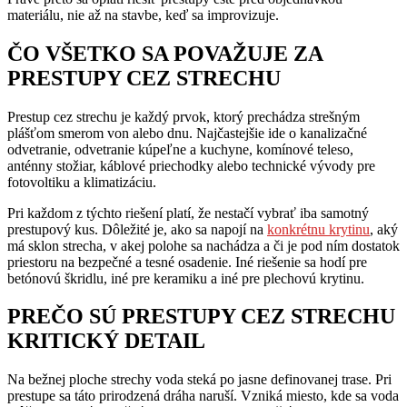
materiálu, nie až na stavbe, keď sa improvizuje.
ČO VŠETKO SA POVAŽUJE ZA
PRESTUPY CEZ STRECHU
Prestup cez strechu je každý prvok, ktorý prechádza strešným
plášťom smerom von alebo dnu. Najčastejšie ide o kanalizačné
odvetranie, odvetranie kúpeľne a kuchyne, komínové teleso,
anténny stožiar, káblové priechodky alebo technické vývody pre
fotovoltiku a klimatizáciu.
Pri každom z týchto riešení platí, že nestačí vybrať iba samotný
prestupový kus. Dôležité je, ako sa napojí na
konkrétnu krytinu
, aký
má sklon strecha, v akej polohe sa nachádza a či je pod ním dostatok
priestoru na bezpečné a tesné osadenie. Iné riešenie sa hodí pre
betónovú škridlu, iné pre keramiku a iné pre plechovú krytinu.
PREČO SÚ PRESTUPY CEZ STRECHU
KRITICKÝ DETAIL
Na bežnej ploche strechy voda steká po jasne definovanej trase. Pri
prestupe sa táto prirodzená dráha naruší. Vzniká miesto, kde sa voda