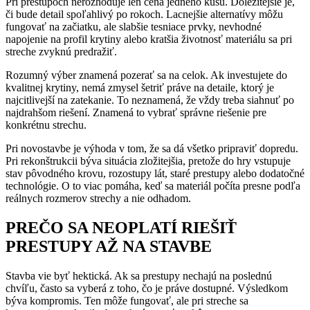
Pri prestupoch nerozhoduje len cena jedného kusu. Dôležitejšie je,
či bude detail spoľahlivý po rokoch. Lacnejšie alternatívy môžu
fungovať na začiatku, ale slabšie tesniace prvky, nevhodné
napojenie na profil krytiny alebo kratšia životnosť materiálu sa pri
streche zvyknú predražiť.
Rozumný výber znamená pozerať sa na celok. Ak investujete do
kvalitnej krytiny, nemá zmysel šetriť práve na detaile, ktorý je
najcitlivejší na zatekanie. To neznamená, že vždy treba siahnuť po
najdrahšom riešení. Znamená to vybrať správne riešenie pre
konkrétnu strechu.
Pri novostavbe je výhoda v tom, že sa dá všetko pripraviť dopredu.
Pri rekonštrukcii býva situácia zložitejšia, pretože do hry vstupuje
stav pôvodného krovu, rozostupy lát, staré prestupy alebo dodatočné
technológie. O to viac pomáha, keď sa materiál počíta presne podľa
reálnych rozmerov strechy a nie odhadom.
PREČO SA NEOPLATÍ RIEŠIŤ
PRESTUPY AŽ NA STAVBE
Stavba vie byť hektická. Ak sa prestupy nechajú na poslednú
chvíľu, často sa vyberá z toho, čo je práve dostupné. Výsledkom
býva kompromis. Ten môže fungovať, ale pri streche sa