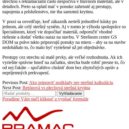
strechou s reklamáciami často nespočíva v hlavnom materiáli, ale v
detailoch. Preto sa oplatí mať v ponuke zahrnuté aj prestupy,
napojenia a príslušenstvo, nie iba samotnú krytinu.
V praxi sa osvedčuje, keď zákazník nerieši jednotlivé kúsky po
jednom, ale celý strešný systém. Aj v tomto je výhoda spolupráce so
špecialistom, ktorý vie dopočítať materiál, odporučiť vhodné
riešenie a dodať všetko naraz na stavbu. V Strešnom centre GS
DOM sa práve takto pripravujú ponuky na mieru – aby sa na stavbe
nedoháňalo to, čo malo byť vyriešené už pri objednávke.
Prestupy cez strechu sú malé prvky, ale veľké rozhodnutia. Ak ich
vyriešite správne hneď na začiatku, strecha bude robiť presne to, čo
od nej čakáte – spoľahlivo chrániť dom bez zbytočných opráv a
nepríjemných prekvapení.
2026-
Previous Post:
Ako pripraviť podklady pre strešnú kalkuláciu
05-
Next Post:
Betónová vs plechová strešná krytina
31
Hľadať:
Vyhľadávanie
Poradíme Vám stačí kliknuť a vypísať formulár