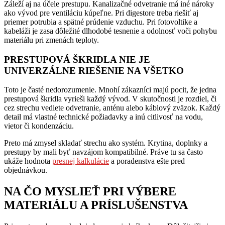
Záleží aj na účele prestupu. Kanalizačné odvetranie má iné nároky
ako vývod pre ventiláciu kúpeľne. Pri digestore treba riešiť aj
priemer potrubia a spätné prúdenie vzduchu. Pri fotovoltike a
kabeláži je zasa dôležité dlhodobé tesnenie a odolnosť voči pohybu
materiálu pri zmenách teploty.
PRESTUPOVÁ ŠKRIDLA NIE JE
UNIVERZÁLNE RIEŠENIE NA VŠETKO
Toto je časté nedorozumenie. Mnohí zákazníci majú pocit, že jedna
prestupová škridla vyrieši každý vývod. V skutočnosti je rozdiel, či
cez strechu vediete odvetranie, anténu alebo káblový zväzok. Každý
detail má vlastné technické požiadavky a inú citlivosť na vodu,
vietor či kondenzáciu.
Preto má zmysel skladať strechu ako systém. Krytina, doplnky a
prestupy by mali byť navzájom kompatibilné. Práve tu sa často
ukáže hodnota
presnej kalkulácie
a poradenstva ešte pred
objednávkou.
NA ČO MYSLIEŤ PRI VÝBERE
MATERIÁLU A PRÍSLUŠENSTVA