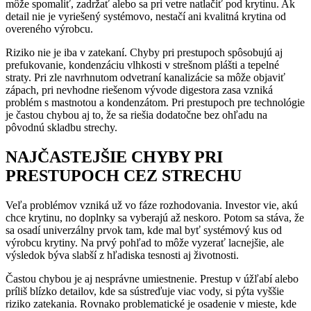
môže spomaliť, zadržať alebo sa pri vetre natlačiť pod krytinu. Ak
detail nie je vyriešený systémovo, nestačí ani kvalitná krytina od
overeného výrobcu.
Riziko nie je iba v zatekaní. Chyby pri prestupoch spôsobujú aj
prefukovanie, kondenzáciu vlhkosti v strešnom plášti a tepelné
straty. Pri zle navrhnutom odvetraní kanalizácie sa môže objaviť
zápach, pri nevhodne riešenom vývode digestora zasa vzniká
problém s mastnotou a kondenzátom. Pri prestupoch pre technológie
je častou chybou aj to, že sa riešia dodatočne bez ohľadu na
pôvodnú skladbu strechy.
NAJČASTEJŠIE CHYBY PRI
PRESTUPOCH CEZ STRECHU
Veľa problémov vzniká už vo fáze rozhodovania. Investor vie, akú
chce krytinu, no doplnky sa vyberajú až neskoro. Potom sa stáva, že
sa osadí univerzálny prvok tam, kde mal byť systémový kus od
výrobcu krytiny. Na prvý pohľad to môže vyzerať lacnejšie, ale
výsledok býva slabší z hľadiska tesnosti aj životnosti.
Častou chybou je aj nesprávne umiestnenie. Prestup v úžľabí alebo
príliš blízko detailov, kde sa sústreďuje viac vody, si pýta vyššie
riziko zatekania. Rovnako problematické je osadenie v mieste, kde