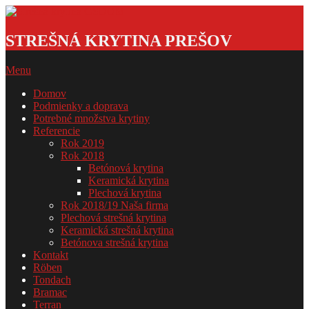
Skip
to
Strešná
content
krytina
STREŠNÁ KRYTINA PREŠOV
GSDOM
Primary
Menu
Navigation
Domov
Menu
Podmienky a doprava
Potrebné množstva krytiny
Referencie
Rok 2019
Rok 2018
Betónová krytina
Keramická krytina
Plechová krytina
Rok 2018/19 Naša firma
Plechová strešná krytina
Keramická strešná krytina
Betónova strešná krytina
Kontakt
Röben
Tondach
Bramac
Terran