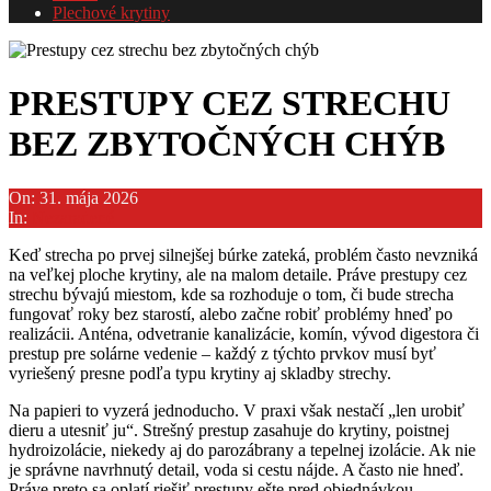
Plechové krytiny
PRESTUPY CEZ STRECHU
BEZ ZBYTOČNÝCH CHÝB
On:
31. mája 2026
In:
Nezaradené
Keď strecha po prvej silnejšej búrke zateká, problém často nevzniká
na veľkej ploche krytiny, ale na malom detaile. Práve prestupy cez
strechu bývajú miestom, kde sa rozhoduje o tom, či bude strecha
fungovať roky bez starostí, alebo začne robiť problémy hneď po
realizácii. Anténa, odvetranie kanalizácie, komín, vývod digestora či
prestup pre solárne vedenie – každý z týchto prvkov musí byť
vyriešený presne podľa typu krytiny aj skladby strechy.
Na papieri to vyzerá jednoducho. V praxi však nestačí „len urobiť
dieru a utesniť ju“. Strešný prestup zasahuje do krytiny, poistnej
hydroizolácie, niekedy aj do parozábrany a tepelnej izolácie. Ak nie
je správne navrhnutý detail, voda si cestu nájde. A často nie hneď.
Práve preto sa oplatí riešiť prestupy ešte pred objednávkou