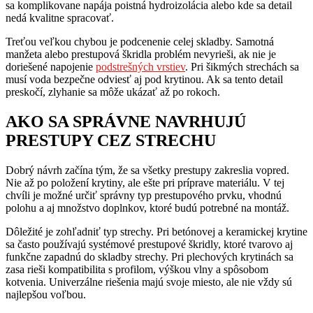
sa komplikovane napája poistná hydroizolácia alebo kde sa detail
nedá kvalitne spracovať.
Treťou veľkou chybou je podcenenie celej skladby. Samotná
manžeta alebo prestupová škridla problém nevyrieši, ak nie je
doriešené napojenie
podstrešných vrstiev
. Pri šikmých strechách sa
musí voda bezpečne odviesť aj pod krytinou. Ak sa tento detail
preskočí, zlyhanie sa môže ukázať až po rokoch.
AKO SA SPRÁVNE NAVRHUJÚ
PRESTUPY CEZ STRECHU
Dobrý návrh začína tým, že sa všetky prestupy zakreslia vopred.
Nie až po položení krytiny, ale ešte pri príprave materiálu. V tej
chvíli je možné určiť správny typ prestupového prvku, vhodnú
polohu a aj množstvo doplnkov, ktoré budú potrebné na montáž.
Dôležité je zohľadniť typ strechy. Pri betónovej a keramickej krytine
sa často používajú systémové prestupové škridly, ktoré tvarovo aj
funkčne zapadnú do skladby strechy. Pri plechových krytinách sa
zasa rieši kompatibilita s profilom, výškou vlny a spôsobom
kotvenia. Univerzálne riešenia majú svoje miesto, ale nie vždy sú
najlepšou voľbou.