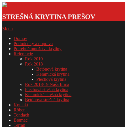
Skip
to
Strešná
content
krytina
STREŠNÁ KRYTINA PREŠOV
GSDOM
Primary
Menu
Navigation
Domov
Menu
Podmienky a doprava
Potrebné množstva krytiny
Referencie
Rok 2019
Rok 2018
Betónová krytina
Keramická krytina
Plechová krytina
Rok 2018/19 Naša firma
Plechová strešná krytina
Keramická strešná krytina
Betónova strešná krytina
Kontakt
Röben
Tondach
Bramac
Terran