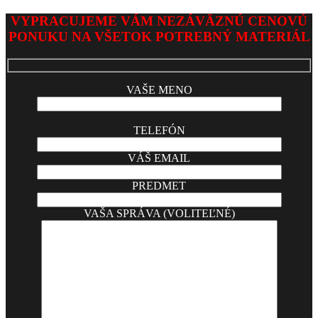
2026-
VYPRACUJEME VÁM NEZÁVÄZNÚ CENOVÚ
02-
PONUKU NA VŠETOK POTREBNÝ MATERIÁL
02
VAŠE MENO
TELEFÓN
VÁŠ EMAIL
PREDMET
VAŠA SPRÁVA (VOLITEĽNÉ)