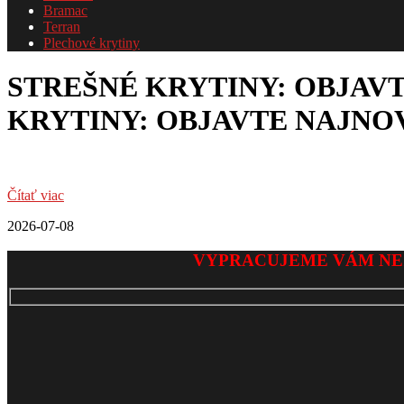
Bramac
Terran
Plechové krytiny
STREŠNÉ KRYTINY: OBJAVT
KRYTINY: OBJAVTE NAJNOV
Čítať viac
2026-07-08
VYPRACUJEME VÁM NE