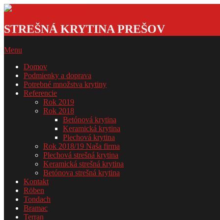
Skip
to
Strešná
content
krytina
STREŠNÁ KRYTINA PREŠOV
GSDOM
Primary
Menu
Navigation
Domov
Menu
Podmienky a doprava
Potrebné množstva krytiny
Referencie
Rok 2019
Rok 2018
Betónová krytina
Keramická krytina
Plechová krytina
Rok 2018/19 Naša firma
Plechová strešná krytina
Keramická strešná krytina
Betónova strešná krytina
Kontakt
Röben
Tondach
Bramac
Terran