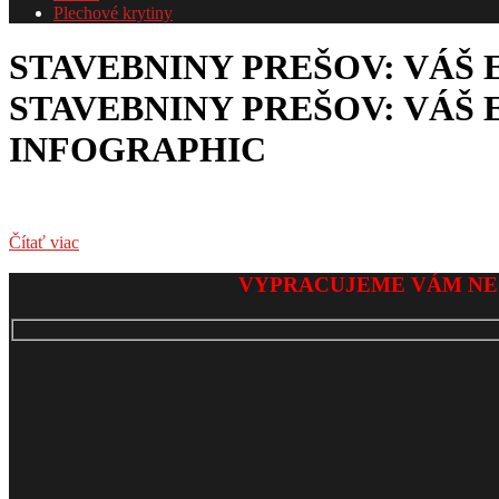
Plechové krytiny
STAVEBNINY PREŠOV: VÁŠ 
STAVEBNINY PREŠOV: VÁŠ 
INFOGRAPHIC
Čítať viac
2026-
VYPRACUJEME VÁM NE
02-
02