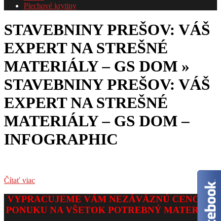
Plechové krytiny
STAVEBNINY PREŠOV: VÁŠ
EXPERT NA STREŠNÉ
MATERIÁLY – GS DOM »
STAVEBNINY PREŠOV: VÁŠ
EXPERT NA STREŠNÉ
MATERIÁLY – GS DOM –
INFOGRAPHIC
Čítať viac
2026-
VYPRACUJEME VÁM NEZÁVÄZNÚ CENOVÚ
02-
PONUKU NA VŠETOK POTREBNÝ MATERIÁL
02