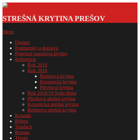
Skip
to
Strešná
content
krytina
STREŠNÁ KRYTINA PREŠOV
GSDOM
Primary
Menu
Navigation
Domov
Menu
Podmienky a doprava
Potrebné množstva krytiny
Referencie
Rok 2019
Rok 2018
Betónová krytina
Keramická krytina
Plechová krytina
Rok 2018/19 Naša firma
Plechová strešná krytina
Keramická strešná krytina
Betónova strešná krytina
Kontakt
Röben
Tondach
Bramac
Terran