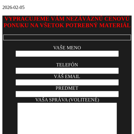
2026-02-05
VYPRACUJEME VÁM NEZÁVÄZNÚ CENOVÚ
PONUKU NA VŠETOK POTREBNÝ MATERIÁL
VAŠE MENO
TELEFÓN
VÁŠ EMAIL
PREDMET
VAŠA SPRÁVA (VOLITEĽNÉ)