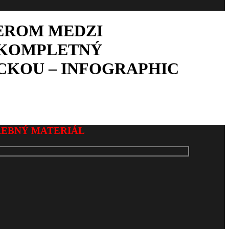
EROM MEDZI
 KOMPLETNÝ
CKOU – INFOGRAPHIC
REBNÝ MATERIÁL