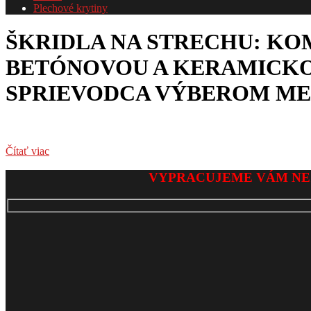
Plechové krytiny
ŠKRIDLA NA STRECHU: K
BETÓNOVOU A KERAMICK
SPRIEVODCA VÝBEROM ME
Čítať viac
2026-
VYPRACUJEME VÁM NE
02-
19