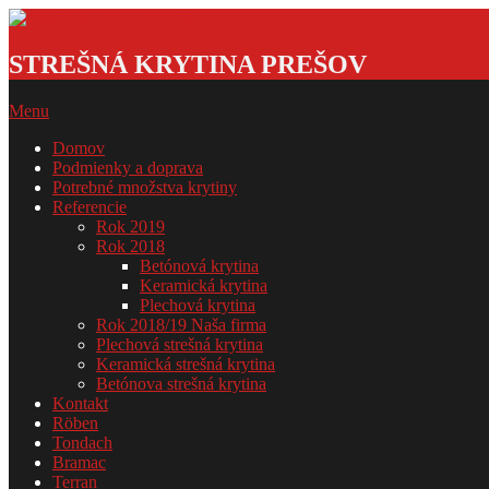
Skip
to
Strešná
content
krytina
STREŠNÁ KRYTINA PREŠOV
GSDOM
Primary
Menu
Navigation
Domov
Menu
Podmienky a doprava
Potrebné množstva krytiny
Referencie
Rok 2019
Rok 2018
Betónová krytina
Keramická krytina
Plechová krytina
Rok 2018/19 Naša firma
Plechová strešná krytina
Keramická strešná krytina
Betónova strešná krytina
Kontakt
Röben
Tondach
Bramac
Terran