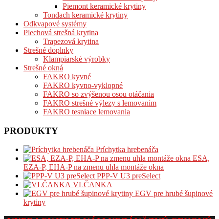
Piemont keramické krytiny
Tondach keramické krytiny
Odkvapové systémy
Plechová strešná krytina
Trapezová krytina
Strešné doplnky
Klampiarské výrobky
Strešné okná
FAKRO kyvné
FAKRO kyvno-vyklopné
FAKRO so zvýšenou osou otáčania
FAKRO strešné výlezy s lemovaním
FAKRO tesniace lemovania
PRODUKTY
Príchytka hrebenáča
ESA,
EZA-P, EHA-P na zmenu uhla montáže okna
PPP-V U3 preSelect
VLČANKA
EGV pre hrubé šupinové
krytiny