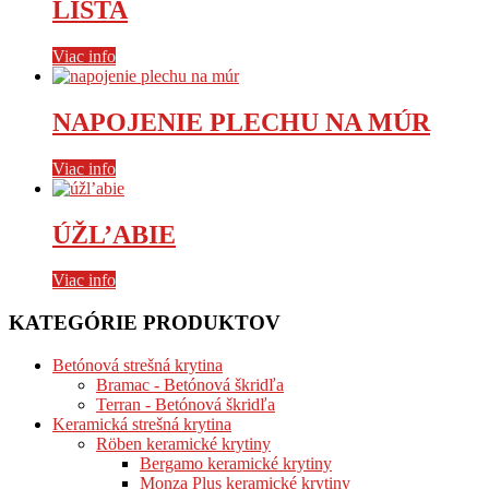
LIŠTA
Viac info
NAPOJENIE PLECHU NA MÚR
Viac info
ÚŽL’ABIE
Viac info
KATEGÓRIE PRODUKTOV
Betónová strešná krytina
Bramac - Betónová škridľa
Terran - Betónová škridľa
Keramická strešná krytina
Röben keramické krytiny
Bergamo keramické krytiny
Monza Plus keramické krytiny