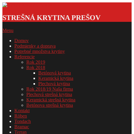
Skip
to
Strešná
content
krytina
STREŠNÁ KRYTINA PREŠOV
GSDOM
Primary
Menu
Navigation
Domov
Menu
Podmienky a doprava
Potrebné množstva krytiny
Referencie
Rok 2019
Rok 2018
Betónová krytina
Keramická krytina
Plechová krytina
Rok 2018/19 Naša firma
Plechová strešná krytina
Keramická strešná krytina
Betónova strešná krytina
Kontakt
Röben
Tondach
Bramac
Terran