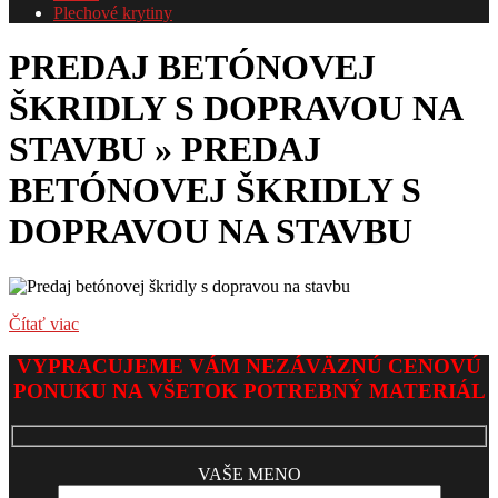
Plechové krytiny
PREDAJ BETÓNOVEJ
ŠKRIDLY S DOPRAVOU NA
STAVBU »
PREDAJ
BETÓNOVEJ ŠKRIDLY S
DOPRAVOU NA STAVBU
Čítať viac
2026-
VYPRACUJEME VÁM NEZÁVÄZNÚ CENOVÚ
05-
PONUKU NA VŠETOK POTREBNÝ MATERIÁL
13
VAŠE MENO