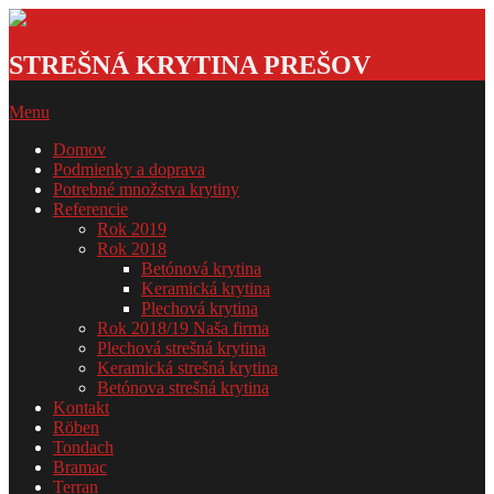
Skip
to
Strešná
content
krytina
STREŠNÁ KRYTINA PREŠOV
GSDOM
Primary
Menu
Navigation
Domov
Menu
Podmienky a doprava
Potrebné množstva krytiny
Referencie
Rok 2019
Rok 2018
Betónová krytina
Keramická krytina
Plechová krytina
Rok 2018/19 Naša firma
Plechová strešná krytina
Keramická strešná krytina
Betónova strešná krytina
Kontakt
Röben
Tondach
Bramac
Terran