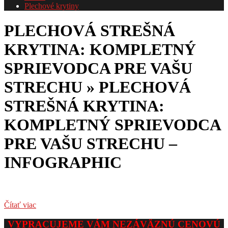
Plechové krytiny
PLECHOVÁ STREŠNÁ
KRYTINA: KOMPLETNÝ
SPRIEVODCA PRE VAŠU
STRECHU »
PLECHOVÁ
STREŠNÁ KRYTINA:
KOMPLETNÝ SPRIEVODCA
PRE VAŠU STRECHU –
INFOGRAPHIC
Čítať viac
2026-
VYPRACUJEME VÁM NEZÁVÄZNÚ CENOVÚ