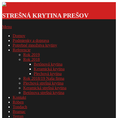
Skip
to
Strešná
content
krytina
STREŠNÁ KRYTINA PREŠOV
GSDOM
Primary
Menu
Navigation
Domov
Menu
Podmienky a doprava
Potrebné množstva krytiny
Referencie
Rok 2019
Rok 2018
Betónová krytina
Keramická krytina
Plechová krytina
Rok 2018/19 Naša firma
Plechová strešná krytina
Keramická strešná krytina
Betónova strešná krytina
Kontakt
Röben
Tondach
Bramac
Terran