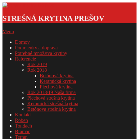
Skip
to
Strešná
content
krytina
STREŠNÁ KRYTINA PREŠOV
GSDOM
Primary
Menu
Navigation
Domov
Menu
Podmienky a doprava
Potrebné množstva krytiny
Referencie
Rok 2019
Rok 2018
Betónová krytina
Keramická krytina
Plechová krytina
Rok 2018/19 Naša firma
Plechová strešná krytina
Keramická strešná krytina
Betónova strešná krytina
Kontakt
Röben
Tondach
Bramac
Terran