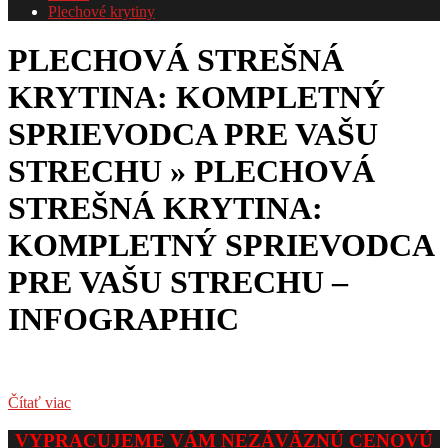
Plechové krytiny
PLECHOVÁ STREŠNÁ
KRYTINA: KOMPLETNÝ
SPRIEVODCA PRE VAŠU
STRECHU »
PLECHOVÁ
STREŠNÁ KRYTINA:
KOMPLETNÝ SPRIEVODCA
PRE VAŠU STRECHU –
INFOGRAPHIC
Čítať viac
2026-
VYPRACUJEME VÁM NEZÁVÄZNÚ CENOVÚ