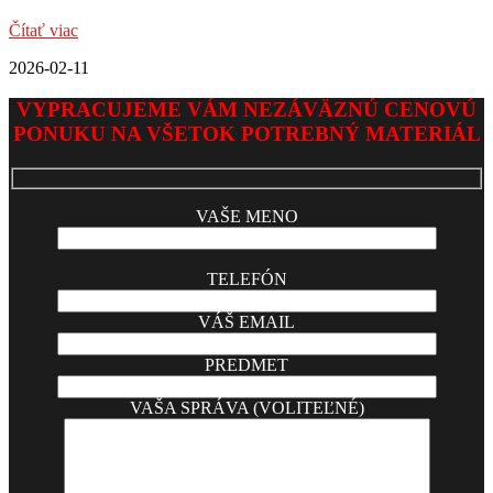
Čítať viac
2026-02-11
VYPRACUJEME VÁM NEZÁVÄZNÚ CENOVÚ
PONUKU NA VŠETOK POTREBNÝ MATERIÁL
VAŠE MENO
TELEFÓN
VÁŠ EMAIL
PREDMET
VAŠA SPRÁVA (VOLITEĽNÉ)