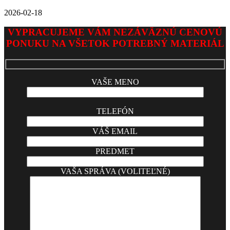
2026-02-18
VYPRACUJEME VÁM NEZÁVÄZNÚ CENOVÚ
PONUKU NA VŠETOK POTREBNÝ MATERIÁL
VAŠE MENO
TELEFÓN
VÁŠ EMAIL
PREDMET
VAŠA SPRÁVA (VOLITEĽNÉ)