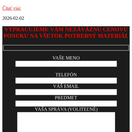
Čítať viac
2026-02-02
VYPRACUJEME VÁM NEZÁVÄZNÚ CENOVÚ
PONUKU NA VŠETOK POTREBNÝ MATERIÁL
VAŠE MENO
TELEFÓN
VÁŠ EMAIL
PREDMET
VAŠA SPRÁVA (VOLITEĽNÉ)