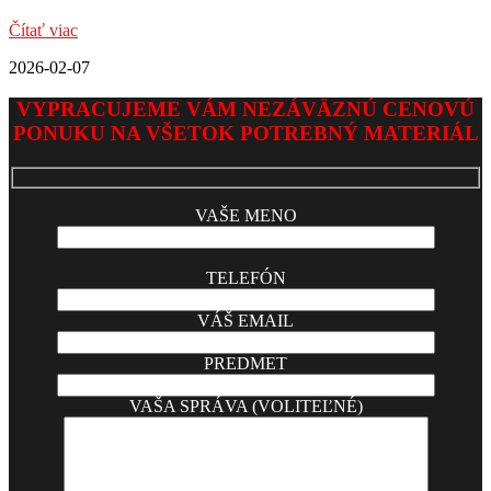
Čítať viac
2026-02-07
VYPRACUJEME VÁM NEZÁVÄZNÚ CENOVÚ
PONUKU NA VŠETOK POTREBNÝ MATERIÁL
VAŠE MENO
TELEFÓN
VÁŠ EMAIL
PREDMET
VAŠA SPRÁVA (VOLITEĽNÉ)