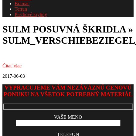
Bramac
Terran
Plechové krytiny
SULM POSUVNÁ ŠKRIDLA »
SULM_VERSCHIEBEZIEGE
Čítať viac
2017-06-03
VYPRACUJEME VÁM NEZÁVÄZNÚ CENOVÚ
PONUKU NA VŠETOK POTREBNÝ MATERIÁL
VAŠE MENO
TELEFÓN