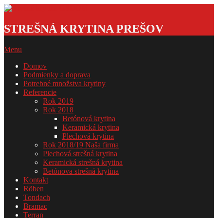
Skip
to
Strešná
content
krytina
STREŠNÁ KRYTINA PREŠOV
GSDOM
Primary
Menu
Navigation
Domov
Menu
Podmienky a doprava
Potrebné množstva krytiny
Referencie
Rok 2019
Rok 2018
Betónová krytina
Keramická krytina
Plechová krytina
Rok 2018/19 Naša firma
Plechová strešná krytina
Keramická strešná krytina
Betónova strešná krytina
Kontakt
Röben
Tondach
Bramac
Terran