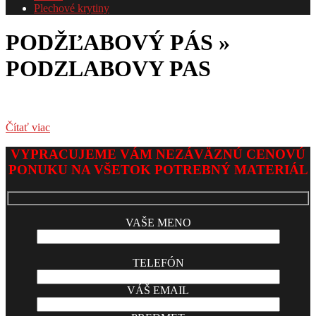
Plechové krytiny
PODŽĽABOVÝ PÁS »
PODZLABOVY PAS
Čítať viac
2017-
VYPRACUJEME VÁM NEZÁVÄZNÚ CENOVÚ
06-
PONUKU NA VŠETOK POTREBNÝ MATERIÁL
03
VAŠE MENO
TELEFÓN
VÁŠ EMAIL