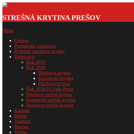
Skip
to
Strešná
content
krytina
STREŠNÁ KRYTINA PREŠOV
GSDOM
Primary
Menu
Navigation
Domov
Menu
Podmienky a doprava
Potrebné množstva krytiny
Referencie
Rok 2019
Rok 2018
Betónová krytina
Keramická krytina
Plechová krytina
Rok 2018/19 Naša firma
Plechová strešná krytina
Keramická strešná krytina
Betónova strešná krytina
Kontakt
Röben
Tondach
Bramac
Terran