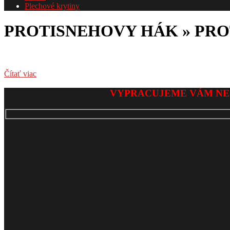
Plechové krytiny
PROTISNEHOVY HÁK »
PRO
Čítať viac
2017-
VYPRACUJEME VÁM NE
05-
31