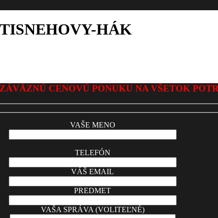
TISNEHOVY-HÁK
ZÁVÄZNÚ CENOVÚ PONUKU NA VŠETOK POT
VAŠE MENO
TELEFÓN
VÁŠ EMAIL
PREDMET
VAŠA SPRÁVA (VOLITEĽNÉ)