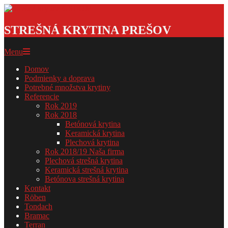
Skip
to
Strešná
content
krytina
STREŠNÁ KRYTINA PREŠOV
GSDOM
Primary
Menu
Navigation
Domov
Menu
Podmienky a doprava
Potrebné množstva krytiny
Referencie
Rok 2019
Rok 2018
Betónová krytina
Keramická krytina
Plechová krytina
Rok 2018/19 Naša firma
Plechová strešná krytina
Keramická strešná krytina
Betónova strešná krytina
Kontakt
Röben
Tondach
Bramac
Terran