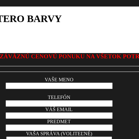
ERO BARVY
ZÁVÄZNÚ CENOVÚ PONUKU NA VŠETOK POT
VAŠE MENO
TELEFÓN
VÁŠ EMAIL
PREDMET
VAŠA SPRÁVA (VOLITEĽNÉ)