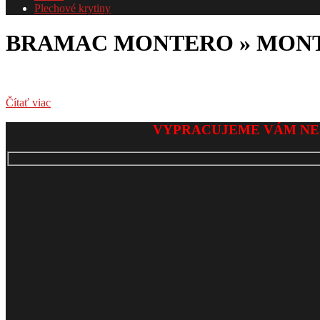
Plechové krytiny
BRAMAC MONTERO »
MONT
Čítať viac
2017-
VYPRACUJEME VÁM NE
05-
25