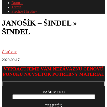
Bramac
Terran
Plechové krytiny
JANOŠÍK – ŠINDEL »
ŠINDEL
Čítať viac
2020-09-17
VYPRACUJEME VÁM NEZÁVÄZNÚ CENOVÚ
PONUKU NA VŠETOK POTREBNÝ MATERIÁL
VAŠE MENO
TELEFÓN