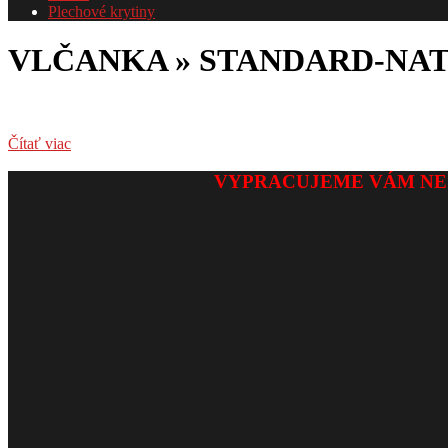
Plechové krytiny
VLČANKA »
STANDARD-NAT
Čítať viac
2017-
VYPRACUJEME VÁM NE
05-
25