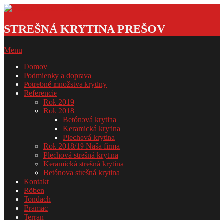
Skip
to
Strešná
content
krytina
STREŠNÁ KRYTINA PREŠOV
GSDOM
Primary
Menu
Navigation
Domov
Menu
Podmienky a doprava
Potrebné množstva krytiny
Referencie
Rok 2019
Rok 2018
Betónová krytina
Keramická krytina
Plechová krytina
Rok 2018/19 Naša firma
Plechová strešná krytina
Keramická strešná krytina
Betónova strešná krytina
Kontakt
Röben
Tondach
Bramac
Terran