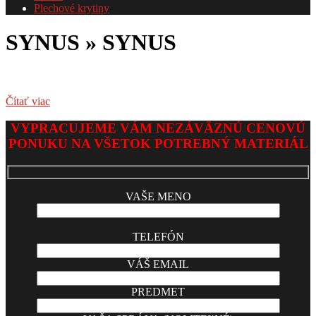
Plechové krytiny
SYNUS »
SYNUS
Čítať viac
2017-
VYPRACUJEME VÁM NEZÁVÄZNÚ CENOVÚ
05-
PONUKU NA VŠETOK POTREBNÝ MATERIÁL
25
VAŠE MENO
TELEFÓN
VÁŠ EMAIL
PREDMET