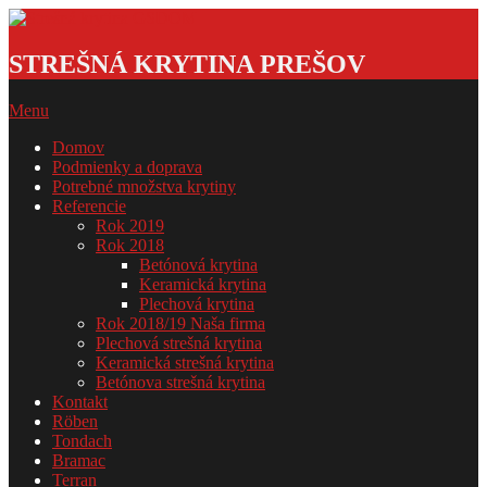
Skip
to
Strešná
content
krytina
STREŠNÁ KRYTINA PREŠOV
GSDOM
Primary
Menu
Navigation
Domov
Menu
Podmienky a doprava
Potrebné množstva krytiny
Referencie
Rok 2019
Rok 2018
Betónová krytina
Keramická krytina
Plechová krytina
Rok 2018/19 Naša firma
Plechová strešná krytina
Keramická strešná krytina
Betónova strešná krytina
Kontakt
Röben
Tondach
Bramac
Terran