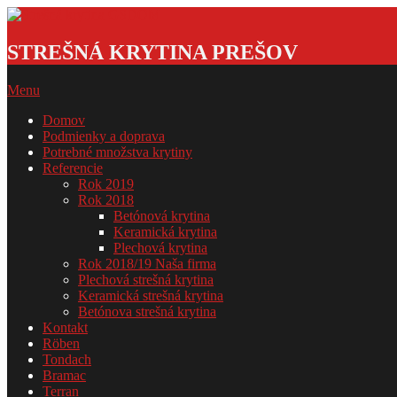
Skip
to
Strešná
content
krytina
STREŠNÁ KRYTINA PREŠOV
GSDOM
Primary
Menu
Navigation
Domov
Menu
Podmienky a doprava
Potrebné množstva krytiny
Referencie
Rok 2019
Rok 2018
Betónová krytina
Keramická krytina
Plechová krytina
Rok 2018/19 Naša firma
Plechová strešná krytina
Keramická strešná krytina
Betónova strešná krytina
Kontakt
Röben
Tondach
Bramac
Terran