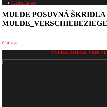
Plechové krytiny
MULDE POSUVNÁ ŠKRIDLA 
MULDE_VERSCHIEBEZIEG
Čítať viac
2017-
VYPRACUJEME VÁM NE
06-
03