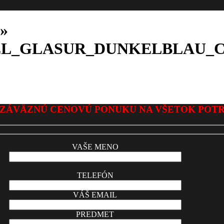
»
EL_GLASUR_DUNKELBLAU_
ZÁVÄZNÚ CENOVÚ PONUKU NA VŠETOK POT
VAŠE MENO
TELEFÓN
VÁŠ EMAIL
PREDMET