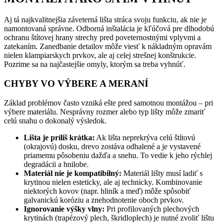
Aj tá najkvalitnejšia záveterná lišta stráca svoju funkciu, ak nie je
namontovaná správne. Odborná inštalácia je kľúčová pre dlhodobú
ochranu štítovej hrany strechy pred poveternostnými vplyvmi a
zatekaním. Zanedbanie detailov môže viesť k nákladným opravám
nielen klampiarskych prvkov, ale aj celej strešnej konštrukcie.
Pozrime sa na najčastejšie omyly, ktorým sa treba vyhnúť.
CHYBY VO VÝBERE A MERANÍ
Základ problémov často vzniká ešte pred samotnou montážou – pri
výbere materiálu. Nesprávny rozmer alebo typ lišty môže zmariť
celú snahu o dokonalý výsledok.
Lišta je príliš krátka:
Ak lišta neprekrýva celú štítovú
(okrajovú) dosku, drevo zostáva odhalené a je vystavené
priamemu pôsobeniu dažďa a snehu. To vedie k jeho rýchlej
degradácii a hnilobe.
Materiál nie je kompatibilný:
Materiál lišty musí ladiť s
krytinou nielen esteticky, ale aj technicky. Kombinovanie
niektorých kovov (napr. hliník a meď) môže spôsobiť
galvanickú koróziu a znehodnotenie oboch prvkov.
Ignorovanie výšky vlny:
Pri profilovaných plechových
krytinách (trapézový plech, škridloplech) je nutné zvoliť lištu