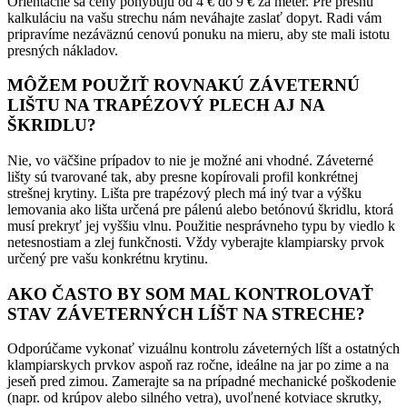
Orientačne sa ceny pohybujú od 4 € do 9 € za meter. Pre presnú
kalkuláciu na vašu strechu nám neváhajte zaslať dopyt. Radi vám
pripravíme nezáväznú cenovú ponuku na mieru, aby ste mali istotu
presných nákladov.
MÔŽEM POUŽIŤ ROVNAKÚ ZÁVETERNÚ
LIŠTU NA TRAPÉZOVÝ PLECH AJ NA
ŠKRIDLU?
Nie, vo väčšine prípadov to nie je možné ani vhodné. Záveterné
lišty sú tvarované tak, aby presne kopírovali profil konkrétnej
strešnej krytiny. Lišta pre trapézový plech má iný tvar a výšku
lemovania ako lišta určená pre pálenú alebo betónovú škridlu, ktorá
musí prekryť jej vyššiu vlnu. Použitie nesprávneho typu by viedlo k
netesnostiam a zlej funkčnosti. Vždy vyberajte klampiarsky prvok
určený pre vašu konkrétnu krytinu.
AKO ČASTO BY SOM MAL KONTROLOVAŤ
STAV ZÁVETERNÝCH LÍŠT NA STRECHE?
Odporúčame vykonať vizuálnu kontrolu záveterných líšt a ostatných
klampiarskych prvkov aspoň raz ročne, ideálne na jar po zime a na
jeseň pred zimou. Zamerajte sa na prípadné mechanické poškodenie
(napr. od krúpov alebo silného vetra), uvoľnené kotviace skrutky,