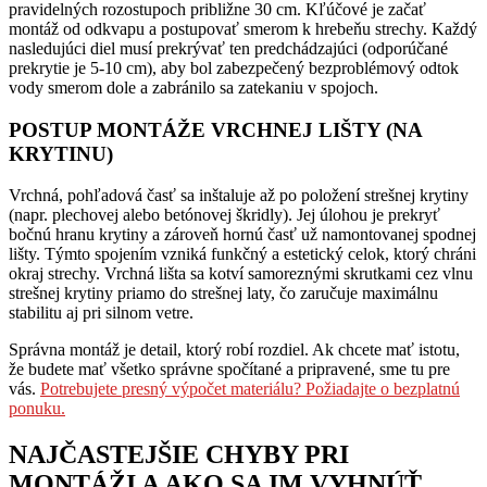
pravidelných rozostupoch približne 30 cm. Kľúčové je začať
montáž od odkvapu a postupovať smerom k hrebeňu strechy. Každý
nasledujúci diel musí prekrývať ten predchádzajúci (odporúčané
prekrytie je 5-10 cm), aby bol zabezpečený bezproblémový odtok
vody smerom dole a zabránilo sa zatekaniu v spojoch.
POSTUP MONTÁŽE VRCHNEJ LIŠTY (NA
KRYTINU)
Vrchná, pohľadová časť sa inštaluje až po položení strešnej krytiny
(napr. plechovej alebo betónovej škridly). Jej úlohou je prekryť
bočnú hranu krytiny a zároveň hornú časť už namontovanej spodnej
lišty. Týmto spojením vzniká funkčný a estetický celok, ktorý chráni
okraj strechy. Vrchná lišta sa kotví samoreznými skrutkami cez vlnu
strešnej krytiny priamo do strešnej laty, čo zaručuje maximálnu
stabilitu aj pri silnom vetre.
Správna montáž je detail, ktorý robí rozdiel. Ak chcete mať istotu,
že budete mať všetko správne spočítané a pripravené, sme tu pre
vás.
Potrebujete presný výpočet materiálu? Požiadajte o bezplatnú
ponuku.
NAJČASTEJŠIE CHYBY PRI
MONTÁŽI A AKO SA IM VYHNÚŤ