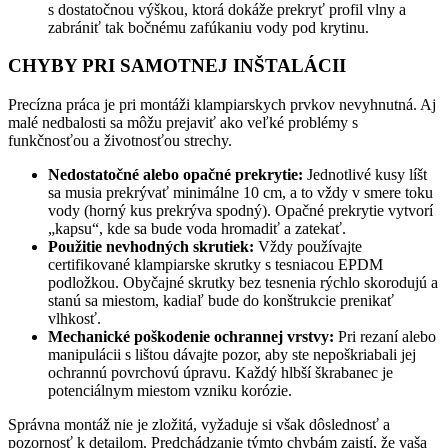
s dostatočnou výškou, ktorá dokáže prekryť profil vlny a
zabrániť tak bočnému zafúkaniu vody pod krytinu.
CHYBY PRI SAMOTNEJ INŠTALÁCII
Precízna práca je pri montáži klampiarskych prvkov nevyhnutná. Aj
malé nedbalosti sa môžu prejaviť ako veľké problémy s
funkčnosťou a životnosťou strechy.
Nedostatočné alebo opačné prekrytie:
Jednotlivé kusy líšt
sa musia prekrývať minimálne 10 cm, a to vždy v smere toku
vody (horný kus prekrýva spodný). Opačné prekrytie vytvorí
„kapsu“, kde sa bude voda hromadiť a zatekať.
Použitie nevhodných skrutiek:
Vždy používajte
certifikované klampiarske skrutky s tesniacou EPDM
podložkou. Obyčajné skrutky bez tesnenia rýchlo skorodujú a
stanú sa miestom, kadiaľ bude do konštrukcie prenikať
vlhkosť.
Mechanické poškodenie ochrannej vrstvy:
Pri rezaní alebo
manipulácii s lištou dávajte pozor, aby ste nepoškriabali jej
ochrannú povrchovú úpravu. Každý hlbší škrabanec je
potenciálnym miestom vzniku korózie.
Správna montáž nie je zložitá, vyžaduje si však dôslednosť a
pozornosť k detailom. Predchádzanie týmto chybám zaistí, že vaša