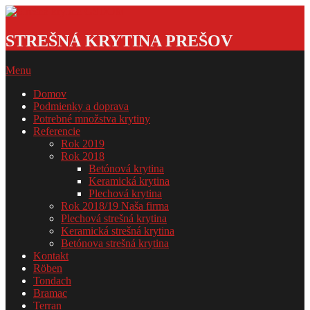
Skip
to
Strešná
content
krytina
STREŠNÁ KRYTINA PREŠOV
GSDOM
Primary
Menu
Navigation
Domov
Menu
Podmienky a doprava
Potrebné množstva krytiny
Referencie
Rok 2019
Rok 2018
Betónová krytina
Keramická krytina
Plechová krytina
Rok 2018/19 Naša firma
Plechová strešná krytina
Keramická strešná krytina
Betónova strešná krytina
Kontakt
Röben
Tondach
Bramac
Terran