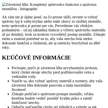
Ak vám nie je úplne jasné, na čo presne slúži, neviete si vybrať
správny typ k vašej krytine alebo máte obavy zo zložitej montáže,
tento sprievodca je presne pre vás. Prevedieme vás všetkým
podstatným – od jej základnej funkcie a výberu správneho materiálu
až po detailný, krok za krokom vysvetlený postup montáže. Získajte
istotu a znalosti potrebné na to, aby vaša strecha bola nielen
dokonale funkčná a chránená, ale aj esteticky bezchybná na dlhé
roky.
KĽÚČOVÉ INFORMÁCIE
Pochopte, prečo je záveterná lišta nevyhnutným prvkom,
ktorý chráni okraje strechy pred podfukovaním vetra a
vniknutím vody.
Naučte sa, ako vybrať správny materiál a rozmery, aby vaša
záveterná lišta dokonale pasovala a mala maximálnu
životnosť.
Získajte prehľad o správnom postupe montáže, vďaka
ktorému budete vedieť posúdiť kvalitu práce a zaistiť
funkčnosť strechy.
Odhaľte najčastejšie chyby pri inštalácii a vyhnite sa tak