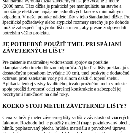
Štandardná výrobná dĺžka záveterných líšt je zvyčajne 2 metre
(2000 mm). Táto dĺžka je praktická pre manipuláciu na stavbe a
umožňuje efektívne napájanie jednotlivých kusov s minimálnym
odpadom. V našej ponuke nájdete lišty v tejto štandardnej dĺžke. Pre
špecifické požiadavky alebo atypické rozmery strechy je po dohode
možné zabezpečiť aj výrobu líšt na mieru, aby presne zodpovedali
potrebám vášho projektu.
JE POTREBNÉ POUŽIŤ TMEL PRI SPÁJANÍ
ZÁVETERNÝCH LÍŠT?
Pre zaistenie maximálnej vodotesnosti spojov sa použitie
klampiarskeho tmelu dôrazne odporúča. Aj keď sa lišty prekladajú s
dostatočným presahom (zvyčajne 10 cm), tmel poskytuje dodatočnú
ochranu proti zatekaniu vody pri silnom daždi či topení snehu.
Aplikácia tenkej vrstvy kvalitného, trvalo pružného tmelu v mieste
spoja predĺži životnosť celej strešnej konštrukcie a zabezpečí jej
bezchybnú funkčnosť na dlhé roky.
KOĽKO STOJÍ METER ZÁVETERNEJ LIŠTY?
Cena za bežný meter záveternej lišty sa líši v závislosti od viacerých
faktorov. Rozhodujúci je použitý materiál (napr. pozinkovaný plech,
hliník, poplastovaný plech), hrúbka materiálu a povrchová úprava.