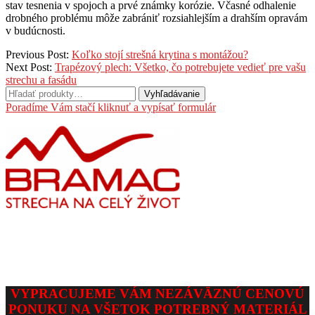
stav tesnenia v spojoch a prvé známky korózie. Včasné odhalenie
drobného problému môže zabrániť rozsiahlejším a drahším opravám
v budúcnosti.
2026-
Previous Post:
Koľko stojí strešná krytina s montážou?
02-
Next Post:
Trapézový plech: Všetko, čo potrebujete vedieť pre vašu
20
strechu a fasádu
Hľadať:
Vyhľadávanie
Poradíme Vám stačí kliknuť a vypísať formulár
VYPRACUJEME VÁM NEZÁVÄZNÚ CENOVÚ
PONUKU NA VŠETOK POTREBNÝ MATERIÁL