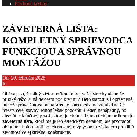
Plechové krytiny
ZÁVETERNÁ LIŠTA:
KOMPLETNÝ SPRIEVODCA
FUNKCIOU A SPRÁVNOU
MONTÁŽOU
On:
20. februára 2026
In:
Nezaradené
Obávate sa, že silný vietor poškodí okraj vašej strechy alebo že
prudký dážď si nájde cestu pod krytinu? Tieto starosti sú oprávnené,
pretože práve štítová hrana strechy patrí medzi najzraniteľnejšie
miesta celej stavby. Mnohí však podceňujú jeden nenápadný, no
absolútne kľúčový prvok, ktorý ju chráni. Týmto tichým hrdinom je
záveterná lišta
, ktorá nie je len estetickým detailom, ale prvoradou
obrannou líniou proti poveternostným vplyvom a základom pre dlhú
životnosť celej strešnej konštrukcie.