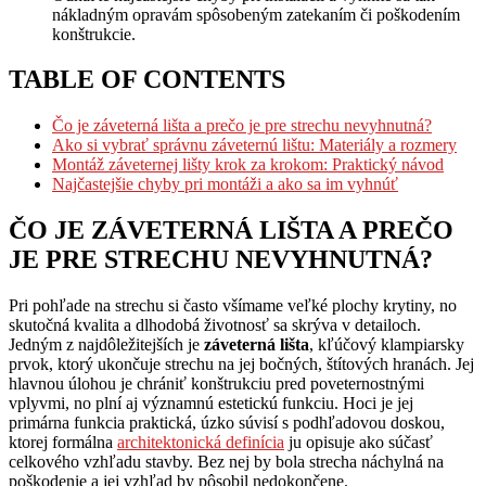
nákladným opravám spôsobeným zatekaním či poškodením
konštrukcie.
TABLE OF CONTENTS
Čo je záveterná lišta a prečo je pre strechu nevyhnutná?
Ako si vybrať správnu záveternú lištu: Materiály a rozmery
Montáž záveternej lišty krok za krokom: Praktický návod
Najčastejšie chyby pri montáži a ako sa im vyhnúť
ČO JE ZÁVETERNÁ LIŠTA A PREČO
JE PRE STRECHU NEVYHNUTNÁ?
Pri pohľade na strechu si často všímame veľké plochy krytiny, no
skutočná kvalita a dlhodobá životnosť sa skrýva v detailoch.
Jedným z najdôležitejších je
záveterná lišta
, kľúčový klampiarsky
prvok, ktorý ukončuje strechu na jej bočných, štítových hranách. Jej
hlavnou úlohou je chrániť konštrukciu pred poveternostnými
vplyvmi, no plní aj významnú estetickú funkciu. Hoci je jej
primárna funkcia praktická, úzko súvisí s podhľadovou doskou,
ktorej formálna
architektonická definícia
ju opisuje ako súčasť
celkového vzhľadu stavby. Bez nej by bola strecha náchylná na
poškodenie a jej vzhľad by pôsobil nedokončene.