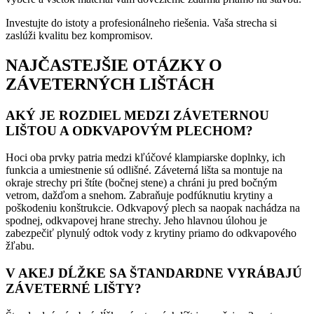
Investujte do istoty a profesionálneho riešenia. Vaša strecha si
zaslúži kvalitu bez kompromisov.
NAJČASTEJŠIE OTÁZKY O
ZÁVETERNÝCH LIŠTÁCH
AKÝ JE ROZDIEL MEDZI ZÁVETERNOU
LIŠTOU A ODKVAPOVÝM PLECHOM?
Hoci oba prvky patria medzi kľúčové klampiarske doplnky, ich
funkcia a umiestnenie sú odlišné. Záveterná lišta sa montuje na
okraje strechy pri štíte (bočnej stene) a chráni ju pred bočným
vetrom, dažďom a snehom. Zabraňuje podfúknutiu krytiny a
poškodeniu konštrukcie. Odkvapový plech sa naopak nachádza na
spodnej, odkvapovej hrane strechy. Jeho hlavnou úlohou je
zabezpečiť plynulý odtok vody z krytiny priamo do odkvapového
žľabu.
V AKEJ DĹŽKE SA ŠTANDARDNE VYRÁBAJÚ
ZÁVETERNÉ LIŠTY?