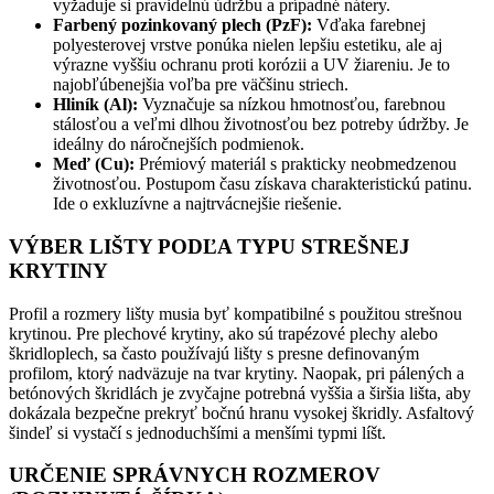
vyžaduje si pravidelnú údržbu a prípadné nátery.
Farbený pozinkovaný plech (PzF):
Vďaka farebnej
polyesterovej vrstve ponúka nielen lepšiu estetiku, ale aj
výrazne vyššiu ochranu proti korózii a UV žiareniu. Je to
najobľúbenejšia voľba pre väčšinu striech.
Hliník (Al):
Vyznačuje sa nízkou hmotnosťou, farebnou
stálosťou a veľmi dlhou životnosťou bez potreby údržby. Je
ideálny do náročnejších podmienok.
Meď (Cu):
Prémiový materiál s prakticky neobmedzenou
životnosťou. Postupom času získava charakteristickú patinu.
Ide o exkluzívne a najtrvácnejšie riešenie.
VÝBER LIŠTY PODĽA TYPU STREŠNEJ
KRYTINY
Profil a rozmery lišty musia byť kompatibilné s použitou strešnou
krytinou. Pre plechové krytiny, ako sú trapézové plechy alebo
škridloplech, sa často používajú lišty s presne definovaným
profilom, ktorý nadväzuje na tvar krytiny. Naopak, pri pálených a
betónových škridlách je zvyčajne potrebná vyššia a širšia lišta, aby
dokázala bezpečne prekryť bočnú hranu vysokej škridly. Asfaltový
šindeľ si vystačí s jednoduchšími a menšími typmi líšt.
URČENIE SPRÁVNYCH ROZMEROV