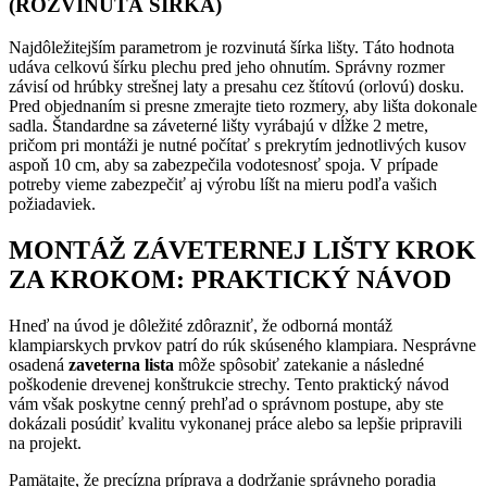
(ROZVINUTÁ ŠÍRKA)
Najdôležitejším parametrom je rozvinutá šírka lišty. Táto hodnota
udáva celkovú šírku plechu pred jeho ohnutím. Správny rozmer
závisí od hrúbky strešnej laty a presahu cez štítovú (orlovú) dosku.
Pred objednaním si presne zmerajte tieto rozmery, aby lišta dokonale
sadla. Štandardne sa záveterné lišty vyrábajú v dĺžke 2 metre,
pričom pri montáži je nutné počítať s prekrytím jednotlivých kusov
aspoň 10 cm, aby sa zabezpečila vodotesnosť spoja. V prípade
potreby vieme zabezpečiť aj výrobu líšt na mieru podľa vašich
požiadaviek.
MONTÁŽ ZÁVETERNEJ LIŠTY KROK
ZA KROKOM: PRAKTICKÝ NÁVOD
Hneď na úvod je dôležité zdôrazniť, že odborná montáž
klampiarskych prvkov patrí do rúk skúseného klampiara. Nesprávne
osadená
zaveterna lista
môže spôsobiť zatekanie a následné
poškodenie drevenej konštrukcie strechy. Tento praktický návod
vám však poskytne cenný prehľad o správnom postupe, aby ste
dokázali posúdiť kvalitu vykonanej práce alebo sa lepšie pripravili
na projekt.
Pamätajte, že precízna príprava a dodržanie správneho poradia