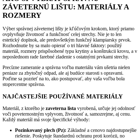
ZÁVETERNÚ LIŠTU: MATERIÁLY A
ROZMERY
Výber správnej záveternej lišty je kľúčovým krokom, ktorý priamo
ovplyvňuje životnosť a funkčnosť celej strechy. Nie je to len
estetický doplnok, ale predovšetkým funkčný klampiarsky prvok.
Rozhodnutie by sa malo opierať o tri hlavné faktory: použitý
materiál, rozmery prispôsobené typu krytiny a konštrukcii krovu, a v
neposlednom rade farebné zladenie s ostatnými prvkami strechy.
Precízne zameranie a správna voľba materiálu vám ušetria nielen
peniaze za zbytočný odpad, ale aj budúce starosti s opravami.
Poďme sa pozrieť na to, ako postupovať, aby vaša voľba bola
stopercentne správna.
NAJČASTEJŠIE POUŽÍVANÉ MATERIÁLY
Materiál, z ktorého je
zaveterna lista
vyrobená, určuje jej odolnosť
voči poveternostným vplyvom, životnosť a, samozrejme, aj cenu.
Každý materiál má svoje špecifické výhody:
Pozinkovaný plech (Pz):
Základné a cenovo najdostupnejšie
riešenie. Poskytuje štandardnú ochranu proti korózii, no