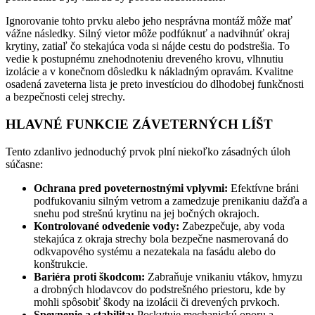
Ignorovanie tohto prvku alebo jeho nesprávna montáž môže mať
vážne následky. Silný vietor môže podfúknuť a nadvihnúť okraj
krytiny, zatiaľ čo stekajúca voda si nájde cestu do podstrešia. To
vedie k postupnému znehodnoteniu dreveného krovu, vlhnutiu
izolácie a v konečnom dôsledku k nákladným opravám. Kvalitne
osadená zaveterna lista je preto investíciou do dlhodobej funkčnosti
a bezpečnosti celej strechy.
HLAVNÉ FUNKCIE ZÁVETERNÝCH LÍŠT
Tento zdanlivo jednoduchý prvok plní niekoľko zásadných úloh
súčasne:
Ochrana pred poveternostnými vplyvmi:
Efektívne bráni
podfukovaniu silným vetrom a zamedzuje prenikaniu dažďa a
snehu pod strešnú krytinu na jej bočných okrajoch.
Kontrolované odvedenie vody:
Zabezpečuje, aby voda
stekajúca z okraja strechy bola bezpečne nasmerovaná do
odkvapového systému a nezatekala na fasádu alebo do
konštrukcie.
Bariéra proti škodcom:
Zabraňuje vnikaniu vtákov, hmyzu
a drobných hlodavcov do podstrešného priestoru, kde by
mohli spôsobiť škody na izolácii či drevených prvkoch.
Spevnenie a stabilita:
Poskytuje mechanickú oporu a