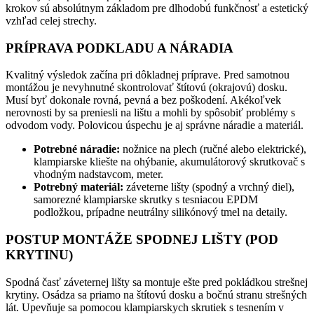
krokov sú absolútnym základom pre dlhodobú funkčnosť a estetický
vzhľad celej strechy.
PRÍPRAVA PODKLADU A NÁRADIA
Kvalitný výsledok začína pri dôkladnej príprave. Pred samotnou
montážou je nevyhnutné skontrolovať štítovú (okrajovú) dosku.
Musí byť dokonale rovná, pevná a bez poškodení. Akékoľvek
nerovnosti by sa preniesli na lištu a mohli by spôsobiť problémy s
odvodom vody. Polovicou úspechu je aj správne náradie a materiál.
Potrebné náradie:
nožnice na plech (ručné alebo elektrické),
klampiarske kliešte na ohýbanie, akumulátorový skrutkovač s
vhodným nadstavcom, meter.
Potrebný materiál:
záveterne lišty (spodný a vrchný diel),
samorezné klampiarske skrutky s tesniacou EPDM
podložkou, prípadne neutrálny silikónový tmel na detaily.
POSTUP MONTÁŽE SPODNEJ LIŠTY (POD
KRYTINU)
Spodná časť záveternej lišty sa montuje ešte pred pokládkou strešnej
krytiny. Osádza sa priamo na štítovú dosku a bočnú stranu strešných
lát. Upevňuje sa pomocou klampiarskych skrutiek s tesnením v