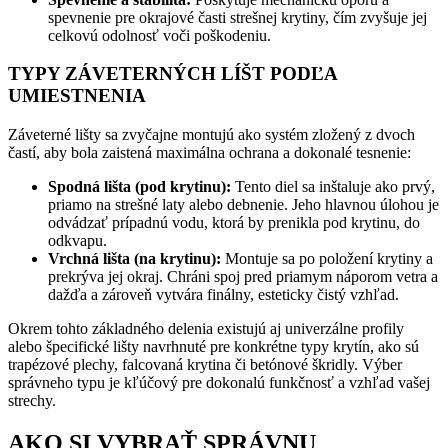
spevnenie pre okrajové časti strešnej krytiny, čím zvyšuje jej
celkovú odolnosť voči poškodeniu.
TYPY ZÁVETERNÝCH LÍŠT PODĽA
UMIESTNENIA
Záveterné lišty sa zvyčajne montujú ako systém zložený z dvoch
častí, aby bola zaistená maximálna ochrana a dokonalé tesnenie:
Spodná lišta (pod krytinu):
Tento diel sa inštaluje ako prvý,
priamo na strešné laty alebo debnenie. Jeho hlavnou úlohou je
odvádzať prípadnú vodu, ktorá by prenikla pod krytinu, do
odkvapu.
Vrchná lišta (na krytinu):
Montuje sa po položení krytiny a
prekrýva jej okraj. Chráni spoj pred priamym náporom vetra a
dažďa a zároveň vytvára finálny, esteticky čistý vzhľad.
Okrem tohto základného delenia existujú aj univerzálne profily
alebo špecifické lišty navrhnuté pre konkrétne typy krytín, ako sú
trapézové plechy, falcovaná krytina či betónové škridly. Výber
správneho typu je kľúčový pre dokonalú funkčnosť a vzhľad vašej
strechy.
AKO SI VYBRAŤ SPRÁVNU