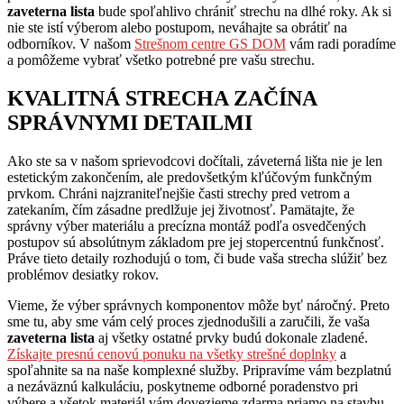
zaveterna lista
bude spoľahlivo chrániť strechu na dlhé roky. Ak si
nie ste istí výberom alebo postupom, neváhajte sa obrátiť na
odborníkov. V našom
Strešnom centre GS DOM
vám radi poradíme
a pomôžeme vybrať všetko potrebné pre vašu strechu.
KVALITNÁ STRECHA ZAČÍNA
SPRÁVNYMI DETAILMI
Ako ste sa v našom sprievodcovi dočítali, záveterná lišta nie je len
estetickým zakončením, ale predovšetkým kľúčovým funkčným
prvkom. Chráni najzraniteľnejšie časti strechy pred vetrom a
zatekaním, čím zásadne predlžuje jej životnosť. Pamätajte, že
správny výber materiálu a precízna montáž podľa osvedčených
postupov sú absolútnym základom pre jej stopercentnú funkčnosť.
Práve tieto detaily rozhodujú o tom, či bude vaša strecha slúžiť bez
problémov desiatky rokov.
Vieme, že výber správnych komponentov môže byť náročný. Preto
sme tu, aby sme vám celý proces zjednodušili a zaručili, že vaša
zaveterna lista
aj všetky ostatné prvky budú dokonale zladené.
Získajte presnú cenovú ponuku na všetky strešné doplnky
a
spoľahnite sa na naše komplexné služby. Pripravíme vám bezplatnú
a nezáväznú kalkuláciu, poskytneme odborné poradenstvo pri
výbere a všetok materiál vám dovezieme zdarma priamo na stavbu.