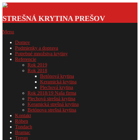
Skip
to
Strešná
content
krytina
STREŠNÁ KRYTINA PREŠOV
GSDOM
Primary
Menu
Navigation
Domov
Menu
Podmienky a doprava
Potrebné množstva krytiny
Referencie
Rok 2019
Rok 2018
Betónová krytina
Keramická krytina
Plechová krytina
Rok 2018/19 Naša firma
Plechová strešná krytina
Keramická strešná krytina
Betónova strešná krytina
Kontakt
Röben
Tondach
Bramac
Terran