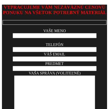
2026-
VYPRACUJEME VÁM NEZÁVÄZNÚ CENOVÚ
02-
PONUKU NA VŠETOK POTREBNÝ MATERIÁL
23
VAŠE MENO
TELEFÓN
VÁŠ EMAIL
PREDMET
VAŠA SPRÁVA (VOLITEĽNÉ)