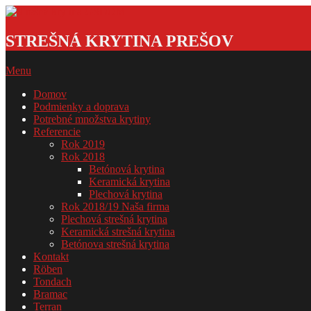
Skip
to
Strešná
content
krytina
STREŠNÁ KRYTINA PREŠOV
GSDOM
Primary
Menu
Navigation
Domov
Menu
Podmienky a doprava
Potrebné množstva krytiny
Referencie
Rok 2019
Rok 2018
Betónová krytina
Keramická krytina
Plechová krytina
Rok 2018/19 Naša firma
Plechová strešná krytina
Keramická strešná krytina
Betónova strešná krytina
Kontakt
Röben
Tondach
Bramac
Terran