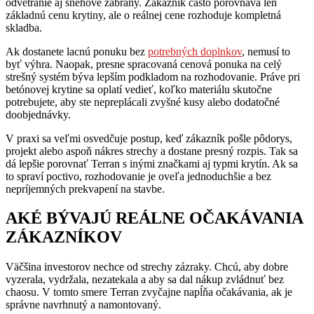
odvetranie aj snehové zábrany. Zákazník často porovnáva len
základnú cenu krytiny, ale o reálnej cene rozhoduje kompletná
skladba.
Ak dostanete lacnú ponuku bez
potrebných doplnkov
, nemusí to
byť výhra. Naopak, presne spracovaná cenová ponuka na celý
strešný systém býva lepším podkladom na rozhodovanie. Práve pri
betónovej krytine sa oplatí vedieť, koľko materiálu skutočne
potrebujete, aby ste nepreplácali zvyšné kusy alebo dodatočné
doobjednávky.
V praxi sa veľmi osvedčuje postup, keď zákazník pošle pôdorys,
projekt alebo aspoň nákres strechy a dostane presný rozpis. Tak sa
dá lepšie porovnať Terran s inými značkami aj typmi krytín. Ak sa
to spraví poctivo, rozhodovanie je oveľa jednoduchšie a bez
nepríjemných prekvapení na stavbe.
AKÉ BÝVAJÚ REÁLNE OČAKÁVANIA
ZÁKAZNÍKOV
Väčšina investorov nechce od strechy zázraky. Chcú, aby dobre
vyzerala, vydržala, nezatekala a aby sa dal nákup zvládnuť bez
chaosu. V tomto smere Terran zvyčajne napĺňa očakávania, ak je
správne navrhnutý a namontovaný.