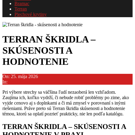
Bramac
Terran
Plechové krytiny
TERRAN ŠKRIDLA –
SKÚSENOSTI A
HODNOTENIE
On:
25. mája 2026
In:
Nezaradené
Pri výbere strechy sa väčšina ľudí nezaoberá len vzhľadom.
Zaujíma ich, koľko vydrží, či nebude robiť problémy po zime, ako
vyjde cenovo aj s doplnkami a či má zmysel v porovnaní s inými
riešeniami. Práve preto sú Terran škridla skúsenosti a hodnotenie
témou, ktorú sa oplatí pozrieť prakticky, nie len podľa katalógu.
TERRAN ŠKRIDLA – SKÚSENOSTI A
HODNOTENIE V PRAXI