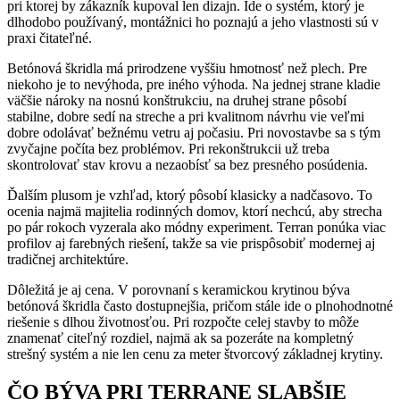
pri ktorej by zákazník kupoval len dizajn. Ide o systém, ktorý je
dlhodobo používaný, montážnici ho poznajú a jeho vlastnosti sú v
praxi čitateľné.
Betónová škridla má prirodzene vyššiu hmotnosť než plech. Pre
niekoho je to nevýhoda, pre iného výhoda. Na jednej strane kladie
väčšie nároky na nosnú konštrukciu, na druhej strane pôsobí
stabilne, dobre sedí na streche a pri kvalitnom návrhu vie veľmi
dobre odolávať bežnému vetru aj počasiu. Pri novostavbe sa s tým
zvyčajne počíta bez problémov. Pri rekonštrukcii už treba
skontrolovať stav krovu a nezaobísť sa bez presného posúdenia.
Ďalším plusom je vzhľad, ktorý pôsobí klasicky a nadčasovo. To
ocenia najmä majitelia rodinných domov, ktorí nechcú, aby strecha
po pár rokoch vyzerala ako módny experiment. Terran ponúka viac
profilov aj farebných riešení, takže sa vie prispôsobiť modernej aj
tradičnej architektúre.
Dôležitá je aj cena. V porovnaní s keramickou krytinou býva
betónová škridla často dostupnejšia, pričom stále ide o plnohodnotné
riešenie s dlhou životnosťou. Pri rozpočte celej stavby to môže
znamenať citeľný rozdiel, najmä ak sa pozeráte na kompletný
strešný systém a nie len cenu za meter štvorcový základnej krytiny.
ČO BÝVA PRI TERRANE SLABŠIE