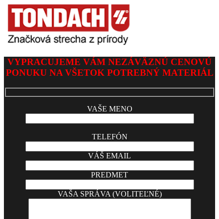
VYPRACUJEME VÁM NEZÁVÄZNÚ CENOVÚ
PONUKU NA VŠETOK POTREBNÝ MATERIÁL
VAŠE MENO
TELEFÓN
VÁŠ EMAIL
PREDMET
VAŠA SPRÁVA (VOLITEĽNÉ)