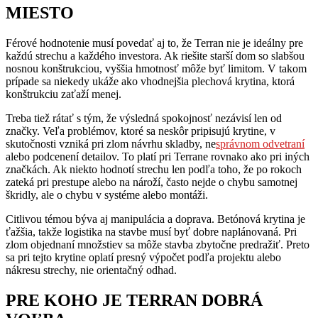
MIESTO
Férové hodnotenie musí povedať aj to, že Terran nie je ideálny pre
každú strechu a každého investora. Ak riešite starší dom so slabšou
nosnou konštrukciou, vyššia hmotnosť môže byť limitom. V takom
prípade sa niekedy ukáže ako vhodnejšia plechová krytina, ktorá
konštrukciu zaťaží menej.
Treba tiež rátať s tým, že výsledná spokojnosť nezávisí len od
značky. Veľa problémov, ktoré sa neskôr pripisujú krytine, v
skutočnosti vzniká pri zlom návrhu skladby, ne
správnom odvetraní
alebo podcenení detailov. To platí pri Terrane rovnako ako pri iných
značkách. Ak niekto hodnotí strechu len podľa toho, že po rokoch
zateká pri prestupe alebo na nároží, často nejde o chybu samotnej
škridly, ale o chybu v systéme alebo montáži.
Citlivou témou býva aj manipulácia a doprava. Betónová krytina je
ťažšia, takže logistika na stavbe musí byť dobre naplánovaná. Pri
zlom objednaní množstiev sa môže stavba zbytočne predražiť. Preto
sa pri tejto krytine oplatí presný výpočet podľa projektu alebo
nákresu strechy, nie orientačný odhad.
PRE KOHO JE TERRAN DOBRÁ