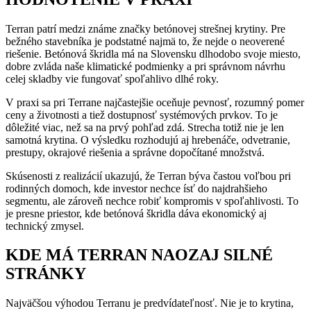
Terran patrí medzi známe značky betónovej strešnej krytiny. Pre
bežného stavebníka je podstatné najmä to, že nejde o neoverené
riešenie. Betónová škridla má na Slovensku dlhodobo svoje miesto,
dobre zvláda naše klimatické podmienky a pri správnom návrhu
celej skladby vie fungovať spoľahlivo dlhé roky.
V praxi sa pri Terrane najčastejšie oceňuje pevnosť, rozumný pomer
ceny a životnosti a tiež dostupnosť systémových prvkov. To je
dôležité viac, než sa na prvý pohľad zdá. Strecha totiž nie je len
samotná krytina. O výsledku rozhodujú aj hrebenáče, odvetranie,
prestupy, okrajové riešenia a správne dopočítané množstvá.
Skúsenosti z realizácií ukazujú, že Terran býva častou voľbou pri
rodinných domoch, kde investor nechce ísť do najdrahšieho
segmentu, ale zároveň nechce robiť kompromis v spoľahlivosti. To
je presne priestor, kde betónová škridla dáva ekonomický aj
technický zmysel.
KDE MÁ TERRAN NAOZAJ SILNÉ
STRÁNKY
Najväčšou výhodou Terranu je predvídateľnosť. Nie je to krytina,