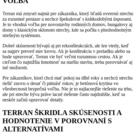
VOĽBA
Terran má zmysel najmä pre zákazníka, ktorý hľadá overenú strechu
za rozumné peniaze a nechce špekulovať s krátkodobými úsporami.
Je to vhodná voľba pre novostavby rodinných domov, bungalovy aj
domy s klasickým sklonom strechy, kde sa počíta s plnohodnotným
strešným systémom.
Dobré skúsenosti bývajú aj pri rekonštrukciách, ale len vtedy, keď
sa najprv preverí stav krovu. Ak je konštrukcia v poriadku alebo sa
bude upravovať, Terran vie byť veľmi rozumnou cestou. Ak je
cieľom čo najnižšia hmotnosť na staršiu stavbu, treba porovnávať aj
iné možnosti.
Pre zákazníkov, ktorí chcú mať pokoj na dlhé roky a nechcú strechu
riešiť znovu o desať či pätnásť rokov, je betónová krytina vo
všeobecnosti bezpečná voľba. Nie je to najlacnejšie riešenie na trhu,
ale pri streche býva práve lacné riešenie často najdrahšie, keď sa
neskôr začnú opravovať detaily.
TERRAN ŠKRIDLA SKÚSENOSTI A
HODNOTENIE V POROVNANÍ S
ALTERNATÍVAMI