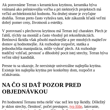
Ak porovnáme Terran s keramickou krytinou, keramika býva
vnímaná ako prémiovejšia voľba a pri niektorých projektoch má
veľkú architektonickú hodnotu. Na druhej strane je zvyčajne
drahšia. Terran preto často vyhráva tam, kde zákazník hľadá veľmi
dobrý pomer ceny, životnosti a estetiky.
V porovnaní s plechovou krytinou má Terran iný charakter. Plech je
ľahší, rýchly na montáž a často vhodný pri rekonštrukciách.
Betónová škridla však pôsobí masívnejšie a pre mnohých majiteľov
domov aj hodnotnejšie. Ak rozhoduje rozpočet, statika a
jednoduchšia manipulácia, môže vyhrať plech. Ak rozhoduje
tradičný vzhľad, pevnosť a dlhodobý pocit istej strechy, Terran býva
veľmi silný kandidát.
Presne tu sa ukazuje, že neexistuje univerzálne najlepšia krytina.
Existuje len najlepšia krytina pre konkrétny dom, rozpočet a
očakávania.
NA ČO SI DAŤ POZOR PRED
OBJEDNÁVKOU
Pri hodnotení Terranu treba riešiť viac než len typ škridly. Dôležitý
je sklon strechy, členitosť, počet prestupov,
typ fólie
, latovanie,