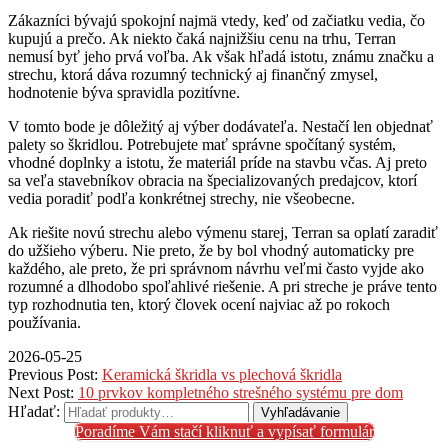
Zákazníci bývajú spokojní najmä vtedy, keď od začiatku vedia, čo
kupujú a prečo. Ak niekto čaká najnižšiu cenu na trhu, Terran
nemusí byť jeho prvá voľba. Ak však hľadá istotu, známu značku a
strechu, ktorá dáva rozumný technický aj finančný zmysel,
hodnotenie býva spravidla pozitívne.
V tomto bode je dôležitý aj výber dodávateľa. Nestačí len objednať
palety so škridlou. Potrebujete mať správne spočítaný systém,
vhodné doplnky a istotu, že materiál príde na stavbu včas. Aj preto
sa veľa stavebníkov obracia na špecializovaných predajcov, ktorí
vedia poradiť podľa konkrétnej strechy, nie všeobecne.
Ak riešite novú strechu alebo výmenu starej, Terran sa oplatí zaradiť
do užšieho výberu. Nie preto, že by bol vhodný automaticky pre
každého, ale preto, že pri správnom návrhu veľmi často vyjde ako
rozumné a dlhodobo spoľahlivé riešenie. A pri streche je práve tento
typ rozhodnutia ten, ktorý človek ocení najviac až po rokoch
používania.
2026-05-25
Previous Post:
Keramická škridla vs plechová škridla
Next Post:
10 prvkov kompletného strešného systému pre dom
Hľadať:
Vyhľadávanie
Poradíme Vám stačí kliknuť a vypísať formulár