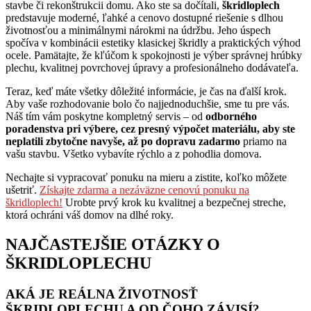
stavbe či rekonštrukcii domu. Ako ste sa dočítali,
škridloplech
predstavuje moderné, ľahké a cenovo dostupné riešenie s dlhou
životnosťou a minimálnymi nárokmi na údržbu. Jeho úspech
spočíva v kombinácii estetiky klasickej škridly a praktických výhod
ocele. Pamätajte, že kľúčom k spokojnosti je výber správnej hrúbky
plechu, kvalitnej povrchovej úpravy a profesionálneho dodávateľa.
Teraz, keď máte všetky dôležité informácie, je čas na ďalší krok.
Aby vaše rozhodovanie bolo čo najjednoduchšie, sme tu pre vás.
Náš tím vám poskytne kompletný servis – od
odborného
poradenstva pri výbere, cez presný výpočet materiálu, aby ste
neplatili zbytočne navyše, až po dopravu zadarmo
priamo na
vašu stavbu. Všetko vybavíte rýchlo a z pohodlia domova.
Nechajte si vypracovať ponuku na mieru a zistite, koľko môžete
ušetriť.
Získajte zdarma a nezáväzne cenovú ponuku na
škridloplech!
Urobte prvý krok ku kvalitnej a bezpečnej streche,
ktorá ochráni váš domov na dlhé roky.
NAJČASTEJŠIE OTÁZKY O
ŠKRIDLOPLECHU
AKÁ JE REÁLNA ŽIVOTNOSŤ
ŠKRIDLOPLECHU A OD ČOHO ZÁVISÍ?