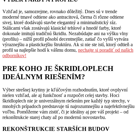
Vzhľad je, samozrejme, rovnako dôležitý. Dnes sú v trende
moderné tmavé odtiene ako antracitová, čierna či rôzne odtiene
sivej, ktoré dodávajú stavbe elegantný a minimalistický ráz.
Stálicami však zostávajú klasické tehlové a hnedé farby, ktoré
dokonale imitujú tradičnú škridlu. Nezabúdajte ani na výšku vlny
(profilu) – nižší profil pôsobí decentnejšie, zatiaľ čo vyšší vytvára
výraznejšiu a plastickejšiu štruktúru. Ak si nie ste istí, ktorý odtieň a
profil sa najlepšie hodí k vášmu domu,
nechajte si poradiť od našich
odborníkov!
PRE KOHO JE ŠKRIDLOPLECH
IDEÁLNYM RIEŠENÍM?
Výber strešnej krytiny je kľúčovým rozhodnutím, ktoré ovplyvní
nielen vzhľad, ale aj funkčnosť a rozpočet celej stavby. Hoci
škridloplech nie je univerzálnym riešením pre každý typ strechy, v
mnohých prípadoch predstavuje tú najrozumnejšiu a najefektívnejšiu
voľbu. Pomôžeme vám zistiť, či je ideálny aj pre váš projekt – od
rekonštrukcie starej chaty až po modernú novostavbu.
REKONŠTRUKCIE STARŠÍCH BUDOV