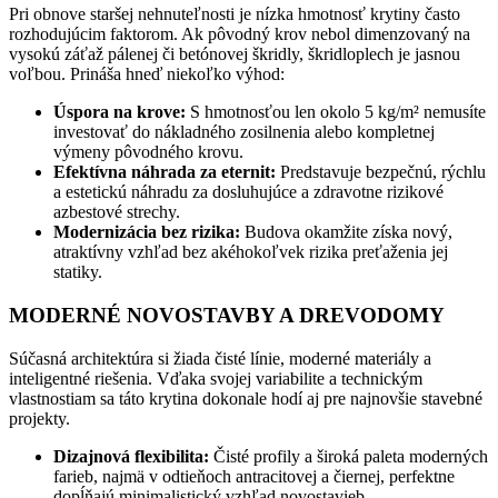
Pri obnove staršej nehnuteľnosti je nízka hmotnosť krytiny často
rozhodujúcim faktorom. Ak pôvodný krov nebol dimenzovaný na
vysokú záťaž pálenej či betónovej škridly, škridloplech je jasnou
voľbou. Prináša hneď niekoľko výhod:
Úspora na krove:
S hmotnosťou len okolo 5 kg/m² nemusíte
investovať do nákladného zosilnenia alebo kompletnej
výmeny pôvodného krovu.
Efektívna náhrada za eternit:
Predstavuje bezpečnú, rýchlu
a estetickú náhradu za dosluhujúce a zdravotne rizikové
azbestové strechy.
Modernizácia bez rizika:
Budova okamžite získa nový,
atraktívny vzhľad bez akéhokoľvek rizika preťaženia jej
statiky.
MODERNÉ NOVOSTAVBY A DREVODOMY
Súčasná architektúra si žiada čisté línie, moderné materiály a
inteligentné riešenia. Vďaka svojej variabilite a technickým
vlastnostiam sa táto krytina dokonale hodí aj pre najnovšie stavebné
projekty.
Dizajnová flexibilita:
Čisté profily a široká paleta moderných
farieb, najmä v odtieňoch antracitovej a čiernej, perfektne
dopĺňajú minimalistický vzhľad novostavieb.