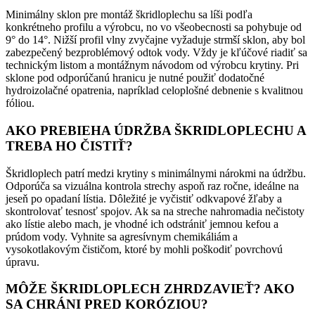
Minimálny sklon pre montáž škridloplechu sa líši podľa
konkrétneho profilu a výrobcu, no vo všeobecnosti sa pohybuje od
9° do 14°. Nižší profil vlny zvyčajne vyžaduje strmší sklon, aby bol
zabezpečený bezproblémový odtok vody. Vždy je kľúčové riadiť sa
technickým listom a montážnym návodom od výrobcu krytiny. Pri
sklone pod odporúčanú hranicu je nutné použiť dodatočné
hydroizolačné opatrenia, napríklad celoplošné debnenie s kvalitnou
fóliou.
AKO PREBIEHA ÚDRŽBA ŠKRIDLOPLECHU A
TREBA HO ČISTIŤ?
Škridloplech patrí medzi krytiny s minimálnymi nárokmi na údržbu.
Odporúča sa vizuálna kontrola strechy aspoň raz ročne, ideálne na
jeseň po opadaní lístia. Dôležité je vyčistiť odkvapové žľaby a
skontrolovať tesnosť spojov. Ak sa na streche nahromadia nečistoty
ako lístie alebo mach, je vhodné ich odstrániť jemnou kefou a
prúdom vody. Vyhnite sa agresívnym chemikáliám a
vysokotlakovým čističom, ktoré by mohli poškodiť povrchovú
úpravu.
MÔŽE ŠKRIDLOPLECH ZHRDZAVIEŤ? AKO
SA CHRÁNI PRED KORÓZIOU?