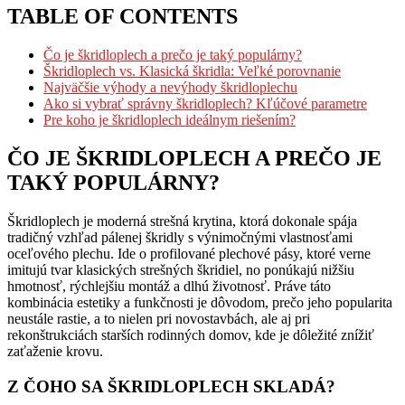
TABLE OF CONTENTS
Čo je škridloplech a prečo je taký populárny?
Škridloplech vs. Klasická škridla: Veľké porovnanie
Najväčšie výhody a nevýhody škridloplechu
Ako si vybrať správny škridloplech? Kľúčové parametre
Pre koho je škridloplech ideálnym riešením?
ČO JE ŠKRIDLOPLECH A PREČO JE
TAKÝ POPULÁRNY?
Škridloplech je moderná strešná krytina, ktorá dokonale spája
tradičný vzhľad pálenej škridly s výnimočnými vlastnosťami
oceľového plechu. Ide o profilované plechové pásy, ktoré verne
imitujú tvar klasických strešných škridiel, no ponúkajú nižšiu
hmotnosť, rýchlejšiu montáž a dlhú životnosť. Práve táto
kombinácia estetiky a funkčnosti je dôvodom, prečo jeho popularita
neustále rastie, a to nielen pri novostavbách, ale aj pri
rekonštrukciách starších rodinných domov, kde je dôležité znížiť
zaťaženie krovu.
Z ČOHO SA ŠKRIDLOPLECH SKLADÁ?