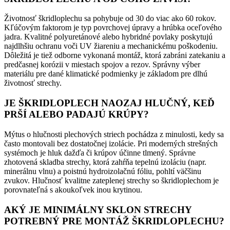
Životnosť škridloplechu sa pohybuje od 30 do viac ako 60 rokov.
Kľúčovým faktorom je typ povrchovej úpravy a hrúbka oceľového
jadra. Kvalitné polyuretánové alebo hybridné povlaky poskytujú
najdlhšiu ochranu voči UV žiareniu a mechanickému poškodeniu.
Dôležitá je tiež odborne vykonaná montáž, ktorá zabráni zatekaniu a
predčasnej korózii v miestach spojov a rezov. Správny výber
materiálu pre dané klimatické podmienky je základom pre dlhú
životnosť strechy.
JE ŠKRIDLOPLECH NAOZAJ HLUČNÝ, KEĎ
PRŠÍ ALEBO PADAJÚ KRÚPY?
Mýtus o hlučnosti plechových striech pochádza z minulosti, kedy sa
často montovali bez dostatočnej izolácie. Pri moderných strešných
systémoch je hluk dažďa či krúpov účinne tlmený. Správne
zhotovená skladba strechy, ktorá zahŕňa tepelnú izoláciu (napr.
minerálnu vlnu) a poistnú hydroizolačnú fóliu, pohltí väčšinu
zvukov. Hlučnosť kvalitne zateplenej strechy so škridloplechom je
porovnateľná s akoukoľvek inou krytinou.
AKÝ JE MINIMÁLNY SKLON STRECHY
POTREBNÝ PRE MONTÁŽ ŠKRIDLOPLECHU?