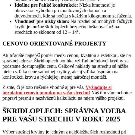
Ideálne pre ľahké konštrukcie:
Nízka hmotnosť je
obrovskou výhodou pri montovaných domoch a
drevodomoch, kde sa počíta s každým kilogramom zaťaženia.
Vhodnosť pre nízky sklon:
Na rozdiel od mnohých ťažkých
krytín je možné škridloplech bezpečne inštalovať už na
strechách so sklonom od 12 – 14°.
CENOVO ORIENTOVANÉ PROJEKTY
Ak hľadáte najlepší pomer medzi cenou, kvalitou a estetikou, ste na
správnej adrese. Škridloplech ponúka vzhľad prémiovej krytiny za
podstatne dostupnejšiu cenu. Celkové náklady na strechu sú nižšie
nielen vďaka cene samotnej krytiny, ale aj vďaka úsporám na
konštrukcii krovu a rýchlejšej, menej náročnej montáži.
Zistite, či je toto riešenie vhodné aj pre vás.
Vyžiadajte si
bezplatnú cenovú ponuku na vašu strechu!
Náš tím vám ochotne
pripraví presnú a nezáväznú kalkuláciu na mieru vášho projektu.
ŠKRIDLOPLECH: SPRÁVNA VOĽBA
PRE VAŠU STRECHU V ROKU 2025
Výber strešnej krytiny je jedným z najdôležitejších rozhodnutí pri