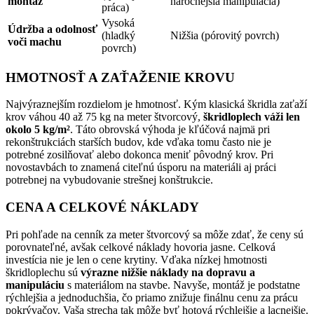
montáž
náročnejšia manipulácia)
práca)
Vysoká
Údržba a odolnosť
(hladký
Nižšia (pórovitý povrch)
voči machu
povrch)
HMOTNOSŤ A ZAŤAŽENIE KROVU
Najvýraznejším rozdielom je hmotnosť. Kým klasická škridla zaťaží
krov váhou 40 až 75 kg na meter štvorcový,
škridloplech váži len
okolo 5 kg/m²
. Táto obrovská výhoda je kľúčová najmä pri
rekonštrukciách starších budov, kde vďaka tomu často nie je
potrebné zosilňovať alebo dokonca meniť pôvodný krov. Pri
novostavbách to znamená citeľnú úsporu na materiáli aj práci
potrebnej na vybudovanie strešnej konštrukcie.
CENA A CELKOVÉ NÁKLADY
Pri pohľade na cenník za meter štvorcový sa môže zdať, že ceny sú
porovnateľné, avšak celkové náklady hovoria jasne. Celková
investícia nie je len o cene krytiny. Vďaka nízkej hmotnosti
škridloplechu sú
výrazne nižšie náklady na dopravu a
manipuláciu
s materiálom na stavbe. Navyše, montáž je podstatne
rýchlejšia a jednoduchšia, čo priamo znižuje finálnu cenu za prácu
pokrývačov. Vaša strecha tak môže byť hotová rýchlejšie a lacnejšie.