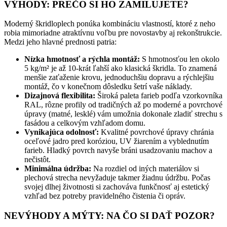
VÝHODY: PREČO SI HO ZAMILUJETE?
Moderný škridloplech ponúka kombináciu vlastností, ktoré z neho
robia mimoriadne atraktívnu voľbu pre novostavby aj rekonštrukcie.
Medzi jeho hlavné prednosti patria:
Nízka hmotnosť a rýchla montáž:
S hmotnosťou len okolo
5 kg/m² je až 10-krát ľahší ako klasická škridla. To znamená
menšie zaťaženie krovu, jednoduchšiu dopravu a rýchlejšiu
montáž, čo v konečnom dôsledku šetrí vaše náklady.
Dizajnová flexibilita:
Široká paleta farieb podľa vzorkovníka
RAL, rôzne profily od tradičných až po moderné a povrchové
úpravy (matné, lesklé) vám umožnia dokonale zladiť strechu s
fasádou a celkovým vzhľadom domu.
Vynikajúca odolnosť:
Kvalitné povrchové úpravy chránia
oceľové jadro pred koróziou, UV žiarením a vyblednutím
farieb. Hladký povrch navyše bráni usadzovaniu machov a
nečistôt.
Minimálna údržba:
Na rozdiel od iných materiálov si
plechová strecha nevyžaduje takmer žiadnu údržbu. Počas
svojej dlhej životnosti si zachováva funkčnosť aj estetický
vzhľad bez potreby pravidelného čistenia či opráv.
NEVÝHODY A MÝTY: NA ČO SI DAŤ POZOR?