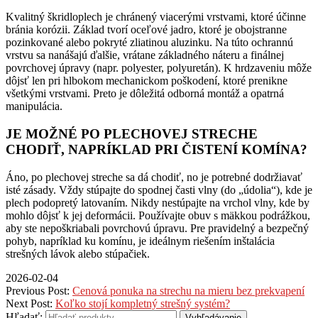
Kvalitný škridloplech je chránený viacerými vrstvami, ktoré účinne
bránia korózii. Základ tvorí oceľové jadro, ktoré je obojstranne
pozinkované alebo pokryté zliatinou aluzinku. Na túto ochrannú
vrstvu sa nanášajú ďalšie, vrátane základného náteru a finálnej
povrchovej úpravy (napr. polyester, polyuretán). K hrdzaveniu môže
dôjsť len pri hlbokom mechanickom poškodení, ktoré prenikne
všetkými vrstvami. Preto je dôležitá odborná montáž a opatrná
manipulácia.
JE MOŽNÉ PO PLECHOVEJ STRECHE
CHODIŤ, NAPRÍKLAD PRI ČISTENÍ KOMÍNA?
Áno, po plechovej streche sa dá chodiť, no je potrebné dodržiavať
isté zásady. Vždy stúpajte do spodnej časti vlny (do „údolia“), kde je
plech podopretý latovaním. Nikdy nestúpajte na vrchol vlny, kde by
mohlo dôjsť k jej deformácii. Používajte obuv s mäkkou podrážkou,
aby ste nepoškriabali povrchovú úpravu. Pre pravidelný a bezpečný
pohyb, napríklad ku komínu, je ideálnym riešením inštalácia
strešných lávok alebo stúpačiek.
2026-02-04
Previous Post:
Cenová ponuka na strechu na mieru bez prekvapení
Next Post:
Koľko stojí kompletný strešný systém?
Hľadať:
Vyhľadávanie