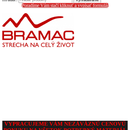
Poradíme Vám stačí kliknuť a vypísať formulár
VYPRACUJEME VÁM NEZÁVÄZNÚ CENOVÚ