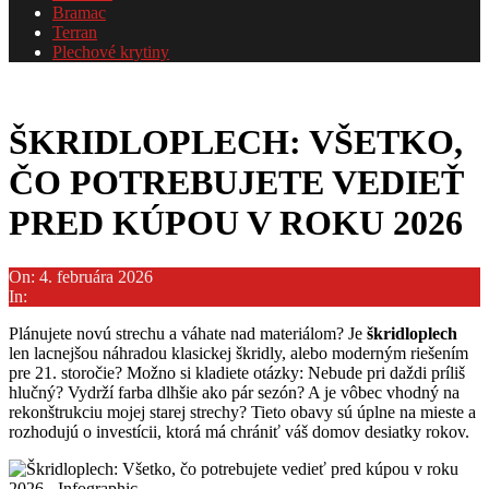
Bramac
Terran
Plechové krytiny
ŠKRIDLOPLECH: VŠETKO,
ČO POTREBUJETE VEDIEŤ
PRED KÚPOU V ROKU 2026
On:
4. februára 2026
In:
Nezaradené
Plánujete novú strechu a váhate nad materiálom? Je
škridloplech
len lacnejšou náhradou klasickej škridly, alebo moderným riešením
pre 21. storočie? Možno si kladiete otázky: Nebude pri daždi príliš
hlučný? Vydrží farba dlhšie ako pár sezón? A je vôbec vhodný na
rekonštrukciu mojej starej strechy? Tieto obavy sú úplne na mieste a
rozhodujú o investícii, ktorá má chrániť váš domov desiatky rokov.