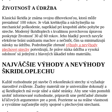
ŽIVOTNOSŤ A ÚDRŽBA
Klasická škridla je známa svojou dlhovekosťou, ktorá môže
presiahnuť 100 rokov. Je však krehkejšia a náchylnejšia na
mechanické poškodenie, napríklad pri krupobití alebo pohybe po
streche. Moderný škridloplech s kvalitnou povrchovou úpravou
poskytuje životnosť 30 až 60 rokov. Jeho hladký povrch navyše
efektívne bráni usádzaniu machov a nečistôt, čím sa minimalizujú
nároky na údržbu. Podrobnejšie zhrnuté
výhody a nevýhody
plechovej strechy
potvrdzujú, že práve nízka údržba a vysoká
odolnosť sú jednými z hlavných lákadiel tohto materiálu.
NAJVÄČŠIE VÝHODY A NEVÝHODY
ŠKRIDLOPLECHU
Každé rozhodnutie pri stavbe či rekonštrukcii strechy si vyžaduje
starostlivé zváženie. Žiadny materiál nie je univerzálne dokonalý a
aj škridloplech má svoje silné a slabé stránky. Aby sme vám pomohli
urobiť informované rozhodnutie, pripravili sme prehľadné zhrnutie
kľúčových argumentov pre a proti. Pozrieme sa na reálne vlastnosti
a vyvrátime najčastejšie mýty spojené s plechovými strechami.