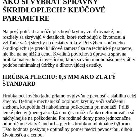
AKO SI VYBRAŤ SPRÁVNY
ŠKRIDLOPLECH? KĽÚČOVÉ
PARAMETRE
Na prvý pohľad sa môžu plechové krytiny zdať rovnaké, no
rozdiely sa skrývajú v detailoch, ktoré rozhodujú o životnosti a
vzhľade vašej strechy na desiatky rokov. Pri výbere správneho
škridloplechu je preto kľúčové zamerať sa na technické parametre,
nie iba na najnižšiu cenu. Kvalitná povrchová úprava a správna
hrúbka materiálu sú investíciou, ktorá sa vám mnohonásobne vráti v
podobe minimálnej údržby a dlhotrvajúcej estetiky.
HRÚBKA PLECHU: 0,5 MM AKO ZLATÝ
ŠTANDARD
Hrúbka oceľového jadra priamo ovplyvňuje pevnosť a stabilitu celej
strechy. Definuje mechanickú odolnosť krytiny voči zaťaženiu
snehom, krupobitiu či náhodnému poškodeniu pri montáži. Príliš
tenké plechy (menej ako 0,45 mm) sa môžu ľahko deformovať a sú
náchylnejšie na poškodenie. Pre rodinné domy preto jednoznačne
odporúčame zlatý štandard – plech s hrúbkou minimálne
0,5 mm
.
Táto hodnota poskytuje optimálny pomer medzi pevnosťou, dlhou
životnosťou a cenou.