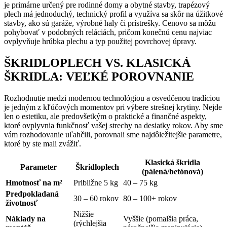
je primárne určený pre rodinné domy a obytné stavby, trapézový
plech má jednoduchý, technický profil a využíva sa skôr na úžitkové
stavby, ako sú garáže, výrobné haly či prístrešky. Cenovo sa môžu
pohybovať v podobných reláciách, pričom konečnú cenu najviac
ovplyvňuje hrúbka plechu a typ použitej povrchovej úpravy.
ŠKRIDLOPLECH VS. KLASICKÁ
ŠKRIDLA: VEĽKÉ POROVNANIE
Rozhodnutie medzi modernou technológiou a osvedčenou tradíciou
je jedným z kľúčových momentov pri výbere strešnej krytiny. Nejde
len o estetiku, ale predovšetkým o praktické a finančné aspekty,
ktoré ovplyvnia funkčnosť vašej strechy na desiatky rokov. Aby sme
vám rozhodovanie uľahčili, porovnali sme najdôležitejšie parametre,
ktoré by ste mali zvážiť.
Klasická škridla
Parameter
Škridloplech
(pálená/betónová)
Hmotnosť na m²
Približne 5 kg
40 – 75 kg
Predpokladaná
30 – 60 rokov
80 – 100+ rokov
životnosť
Nižšie
Náklady na
Vyššie (pomalšia práca,
(rýchlejšia