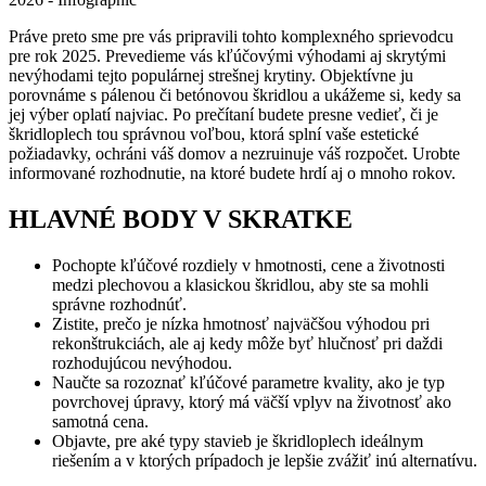
Práve preto sme pre vás pripravili tohto komplexného sprievodcu
pre rok 2025. Prevedieme vás kľúčovými výhodami aj skrytými
nevýhodami tejto populárnej strešnej krytiny. Objektívne ju
porovnáme s pálenou či betónovou škridlou a ukážeme si, kedy sa
jej výber oplatí najviac. Po prečítaní budete presne vedieť, či je
škridloplech tou správnou voľbou, ktorá splní vaše estetické
požiadavky, ochráni váš domov a nezruinuje váš rozpočet. Urobte
informované rozhodnutie, na ktoré budete hrdí aj o mnoho rokov.
HLAVNÉ BODY V SKRATKE
Pochopte kľúčové rozdiely v hmotnosti, cene a životnosti
medzi plechovou a klasickou škridlou, aby ste sa mohli
správne rozhodnúť.
Zistite, prečo je nízka hmotnosť najväčšou výhodou pri
rekonštrukciách, ale aj kedy môže byť hlučnosť pri daždi
rozhodujúcou nevýhodou.
Naučte sa rozoznať kľúčové parametre kvality, ako je typ
povrchovej úpravy, ktorý má väčší vplyv na životnosť ako
samotná cena.
Objavte, pre aké typy stavieb je škridloplech ideálnym
riešením a v ktorých prípadoch je lepšie zvážiť inú alternatívu.