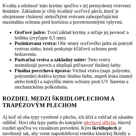
Kvalita a odolnosť tejto krytiny spočíva v jej premyslenej vrstvenej
štruktúre. Základom je vždy kvalitný oceľový plech, ktorý je
obojstranne chránený niekoľkými vrstvami zabezpečujúcimi
maximálnu ochranu pred koróziou a poveternostnými vplyvmi.
Oceľové jadro:
Tvorí základ krytiny a určuje jej pevnosť a
hrúbku (zvyčajne 0,5 mm).
Pozinkovaná vrstva:
Obe strany oceľového jadra sú pokryté
vrstvou zinku, ktorá poskytuje kľúčovú ochranu proti
hrdzaveniu.
Pasivačná vrstva a základný náter:
Tieto vrstvy
neutralizujú povrch a zlepšujú priľnavosť finálnej farby.
Finálna povrchová úprava:
Vrchná vrstva (napr. polyester,
polyuretán) dodáva krytine finálnu farbu, stupeň lesku (matný
alebo lesklý) a najvyššiu mieru ochrany proti UV žiareniu a
mechanickému poškodeniu.
ROZDIEL MEDZI ŠKRIDLOPLECHOM A
TRAPÉZOVÝM PLECHOM
Aj keď sú oba typy vyrobené z plechu, ich účel a vzhľad sú zásadne
odlišné. Hoci oba typy patria do kategórie
plechová střecha
, hlavný
rozdiel spočíva vo vizuálnom prevedení. Kým
škridloplech
je
navrhnutý tak, aby verne napodobňoval estetiku klasickej škridly a