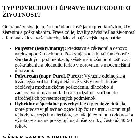
TYP POVRCHOVEJ ÚPRAVY: ROZHODUJE O
ŽIVOTNOSTI
Ochranná vrstva je to, čo chráni oceľové jadro pred koróziou, UV
žiarením a poškriabaním. Práve od jej kvality závisí reálna životnosť
a farebná stálosť vašej strechy. Medzi najčastejšie typy patria:
Polyester (lesklý/matný):
Predstavuje základnú a cenovo
najdostupnejšiu ochranu. Poskytuje spoľahlivú funkčnosť v
štandardných podmienkach, avšak má nižšiu odolnosť voči
poškriabaniu a blednutiu farieb v porovnaní s modernejšími
úpravami.
Polyuretán (napr. Pural, Purex):
Výrazne odolnejšia a
trvácnejšia voľba. Polyuretánové vrstvy oveľa lepšie
odolávajú mechanickému poškodeniu, dlhodobo si
zachovávajú pôvodnú farbu a sú ideálnou voľbou do
náročnejších poveternostných podmienok.
Hybridné a špeciálne povrchy:
Ide o prémiové riešenia,
ktoré predstavujú technologickú špičku na trhu. Kombinujú
výhody viacerých materiálov, ponúkajú extrémnu odolnosť a
výrobcovia na ne poskytujú najdlhšie záruky, často až 40-50
rokov.
VÝBER FARBY A PROFILU