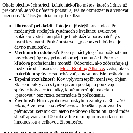
Okolo plechových striech koluje niekoľko mýtov, ktoré sú dnes už
prekonané. Je však dôležité poznať aj reálne obmedzenia a venovať
pozornosť kľúčovým detailom pri realizácii.
Hlučnosť pri daždi:
Toto je najčastejší predsudok. Pri
moderných strešných systémoch s kvalitnou zvukovou
izoláciou v strešnom plášti je hluk dažďa porovnateľný s
inými krytinami. Problém starých „plechových búdok“ je
dávno minulosťou.
Mechanická odolnosť:
Plech je náchylnejší na poškriabanie
povrchovej úpravy pri neodbornej manipulácii. Preto je
kľúčová profesionálna montáž. Odborníci, ako zdôrazňuje aj
medzinárodná asociácia
Metal Roofing Alliance
, vedia, ako s
materiálom správne zaobchádzať, aby sa predišlo poškodeniu.
Tepelná rozťažnosť:
Kov vplyvom teplôt mení svoj objem.
Skúsení pokrývači s týmto javom počítajú a používajú
správne kotviace techniky, ktoré umožňujú materiálu
„pracovať“ bez rizika deformácie či poškodenia.
Životnosť:
Hoci výrobcovia poskytujú záruky na 30 až 50
rokov, životnosť je vo všeobecnosti kratšia v porovnaní s
prémiovou keramickou alebo betónovou škridlou, ktorá môže
slúžiť aj viac ako 100 rokov. Ide o kompromis medzi cenou,
hmotnosťou a celkovou životnosťou.