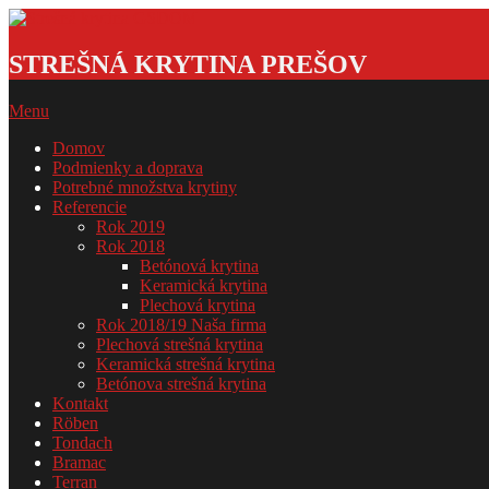
Skip
to
Strešná
content
krytina
STREŠNÁ KRYTINA PREŠOV
GSDOM
Primary
Menu
Navigation
Domov
Menu
Podmienky a doprava
Potrebné množstva krytiny
Referencie
Rok 2019
Rok 2018
Betónová krytina
Keramická krytina
Plechová krytina
Rok 2018/19 Naša firma
Plechová strešná krytina
Keramická strešná krytina
Betónova strešná krytina
Kontakt
Röben
Tondach
Bramac
Terran