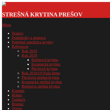
Skip
to
Strešná
content
krytina
STREŠNÁ KRYTINA PREŠOV
GSDOM
Primary
Menu
Navigation
Domov
Menu
Podmienky a doprava
Potrebné množstva krytiny
Referencie
Rok 2019
Rok 2018
Betónová krytina
Keramická krytina
Plechová krytina
Rok 2018/19 Naša firma
Plechová strešná krytina
Keramická strešná krytina
Betónova strešná krytina
Kontakt
Röben
Tondach
Bramac
Terran