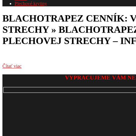
Plechové krytiny
BLACHOTRAPEZ CENNÍK: 
STRECHY »
BLACHOTRAPEZ
PLECHOVEJ STRECHY – IN
Čítať viac
2026-
VYPRACUJEME VÁM NE
02-
03