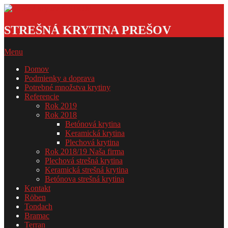
Skip
to
Strešná
content
krytina
STREŠNÁ KRYTINA PREŠOV
GSDOM
Primary
Menu
Navigation
Domov
Menu
Podmienky a doprava
Potrebné množstva krytiny
Referencie
Rok 2019
Rok 2018
Betónová krytina
Keramická krytina
Plechová krytina
Rok 2018/19 Naša firma
Plechová strešná krytina
Keramická strešná krytina
Betónova strešná krytina
Kontakt
Röben
Tondach
Bramac
Terran