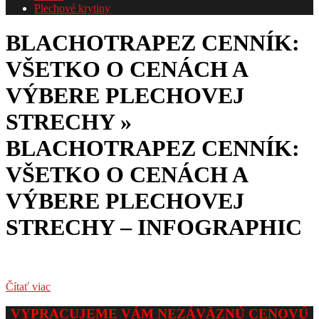
Plechové krytiny
BLACHOTRAPEZ CENNÍK:
VŠETKO O CENÁCH A
VÝBERE PLECHOVEJ
STRECHY »
BLACHOTRAPEZ CENNÍK:
VŠETKO O CENÁCH A
VÝBERE PLECHOVEJ
STRECHY – INFOGRAPHIC
Čítať viac
2026-
VYPRACUJEME VÁM NEZÁVÄZNÚ CENOVÚ