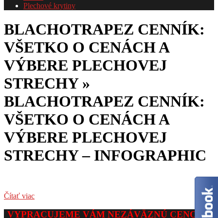
Plechové krytiny
BLACHOTRAPEZ CENNÍK:
VŠETKO O CENÁCH A
VÝBERE PLECHOVEJ
STRECHY »
BLACHOTRAPEZ CENNÍK:
VŠETKO O CENÁCH A
VÝBERE PLECHOVEJ
STRECHY – INFOGRAPHIC
Čítať viac
2026-
VYPRACUJEME VÁM NEZÁVÄZNÚ CENOVÚ