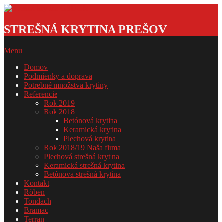
Skip
to
Strešná
content
krytina
STREŠNÁ KRYTINA PREŠOV
GSDOM
Primary
Menu
Navigation
Domov
Menu
Podmienky a doprava
Potrebné množstva krytiny
Referencie
Rok 2019
Rok 2018
Betónová krytina
Keramická krytina
Plechová krytina
Rok 2018/19 Naša firma
Plechová strešná krytina
Keramická strešná krytina
Betónova strešná krytina
Kontakt
Röben
Tondach
Bramac
Terran