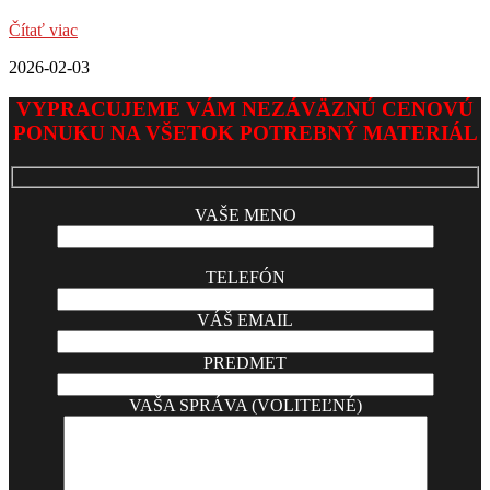
Čítať viac
2026-02-03
VYPRACUJEME VÁM NEZÁVÄZNÚ CENOVÚ
PONUKU NA VŠETOK POTREBNÝ MATERIÁL
VAŠE MENO
TELEFÓN
VÁŠ EMAIL
PREDMET
VAŠA SPRÁVA (VOLITEĽNÉ)