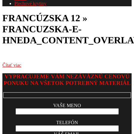
Plechové krytiny
FRANCÚZSKA 12 »
FRANCUZSKA-E-
HNEDA_CONTENT_OVERLA
Čítať viac
2017-
VYPRACUJEME VÁM NEZÁVÄZNÚ CENOVÚ
06-
PONUKU NA VŠETOK POTREBNÝ MATERIÁL
03
VAŠE MENO
TELEFÓN