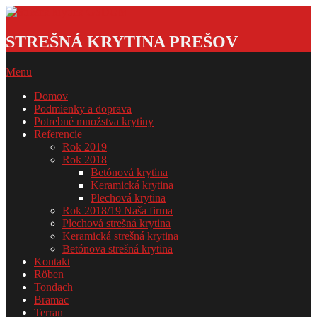
Skip
to
Strešná
content
krytina
STREŠNÁ KRYTINA PREŠOV
GSDOM
Primary
Menu
Navigation
Domov
Menu
Podmienky a doprava
Potrebné množstva krytiny
Referencie
Rok 2019
Rok 2018
Betónová krytina
Keramická krytina
Plechová krytina
Rok 2018/19 Naša firma
Plechová strešná krytina
Keramická strešná krytina
Betónova strešná krytina
Kontakt
Röben
Tondach
Bramac
Terran