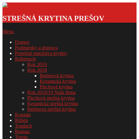
Skip
to
Strešná
content
krytina
STREŠNÁ KRYTINA PREŠOV
GSDOM
Primary
Menu
Navigation
Domov
Menu
Podmienky a doprava
Potrebné množstva krytiny
Referencie
Rok 2019
Rok 2018
Betónová krytina
Keramická krytina
Plechová krytina
Rok 2018/19 Naša firma
Plechová strešná krytina
Keramická strešná krytina
Betónova strešná krytina
Kontakt
Röben
Tondach
Bramac
Terran