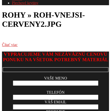
Plechové krytiny
ROHY »
ROH-VNEJSI-
CERVENY2.JPG
Čítať viac
2017-
VYPRACUJEME VÁM NEZÁVÄZNÚ CENOVÚ
05-
PONUKU NA VŠETOK POTREBNÝ MATERIÁL
31
VAŠE MENO
TELEFÓN
VÁŠ EMAIL